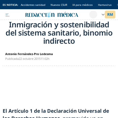
ES NOTICIA:
Accidentes sanidad
Nuevos CSUR
IA para médicos
Hantavirus
Inmigración y sostenibilidad
del sistema sanitario, binomio
indirecto
Antonio Fernández-Pro Ledesma
Publicada
22 octubre 2015
11:02h
El Artículo 1 de la Declaración Universal de