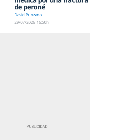
médica por una fractura
de peroné
David Punzano
29/07/2026
16:50h