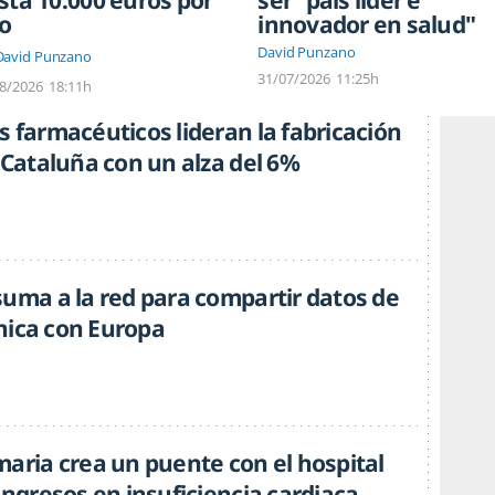
sta 10.000 euros por
ser "país líder e
o
innovador en salud"
David Punzano
David Punzano
31/07/2026
11:25h
8/2026
18:11h
 farmacéuticos lideran la fabricación
 Cataluña con un alza del 6%
suma a la red para compartir datos de
línica con Europa
maria crea un puente con el hospital
ingresos en insuficiencia cardiaca