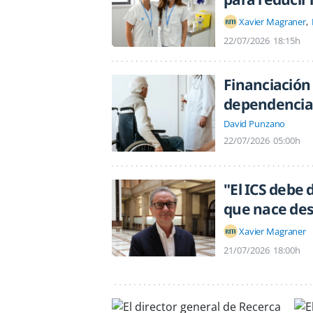
Xavier Magraner
22/07/2026
18:15h
Financiación
dependencia 
David Punzano
22/07/2026
05:00h
"El ICS debe
que nace des
Xavier Magraner
21/07/2026
18:00h