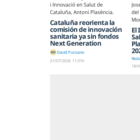
Cataluña reorienta la
comisión de innovación
El 
sanitaria ya sin fondos
Sa
Next Generation
Pl
20
David Punzano
Reda
21/07/2026
11:31h
18/0