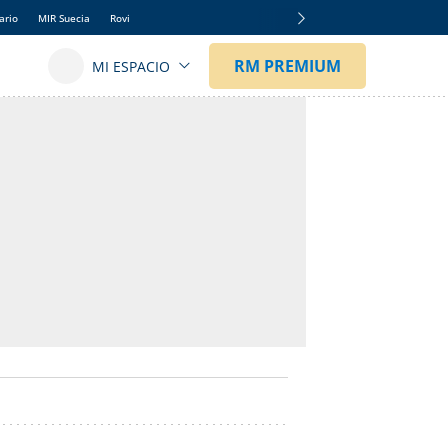
ario
MIR Suecia
Rovi