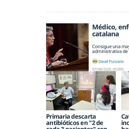
Médico, enf
catalana
Consigue una mayor
administrativa de 
David Punzano
07/08/2026
05:00h
Primaria descarta
Ca
antibióticos en "2 de
in