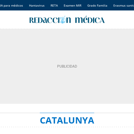
IA para médicos
Hantavirus
RETA
Examen MIR
Grado Familia
Erasmus sanit
CATALUNYA