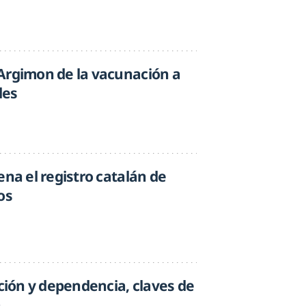
Argimon de la vacunación a
les
ena el registro catalán de
os
cción y dependencia, claves de
a