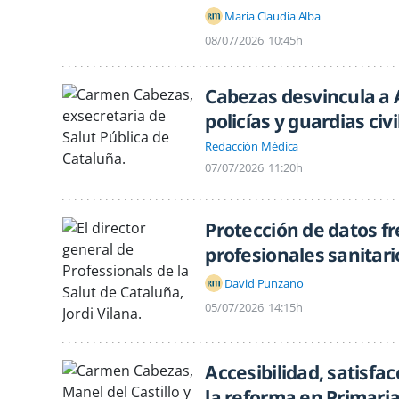
Maria Claudia Alba
08/07/2026
10:45h
Cabezas desvincula a 
policías y guardias civi
Redacción Médica
07/07/2026
11:20h
Protección de datos fr
profesionales sanitari
David Punzano
05/07/2026
14:15h
Accesibilidad, satisfa
la reforma en Primari