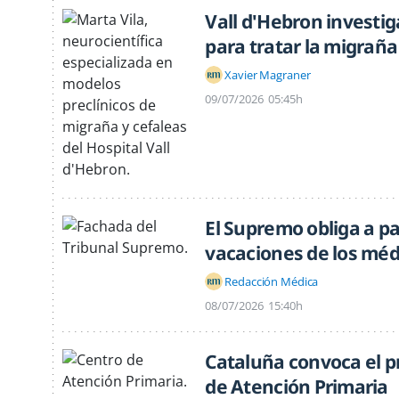
Vall d'Hebron investig
para tratar la migraña
Xavier Magraner
09/07/2026
05:45h
El Supremo obliga a pa
vacaciones de los méd
Redacción Médica
08/07/2026
15:40h
Cataluña convoca el p
de Atención Primaria