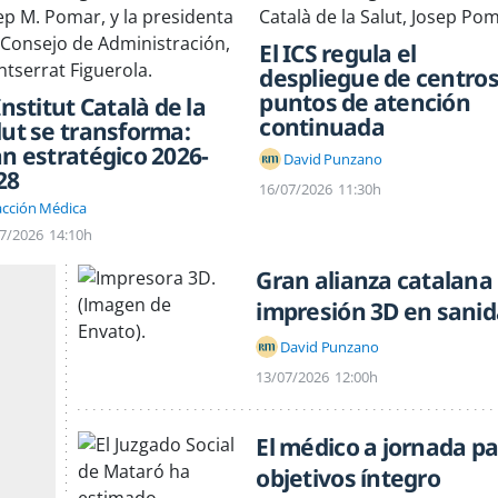
El ICS regula el
despliegue de centros
puntos de atención
Institut Català de la
continuada
lut se transforma:
an estratégico 2026-
David Punzano
28
16/07/2026
11:30h
cción Médica
7/2026
14:10h
Gran alianza catalana
impresión 3D en sani
David Punzano
13/07/2026
12:00h
El médico a jornada pa
objetivos íntegro