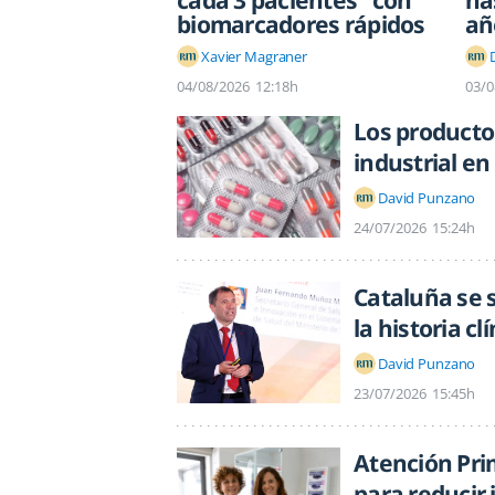
cada 3 pacientes" con
ha
biomarcadores rápidos
añ
Xavier Magraner
04/08/2026
12:18h
03/0
Los productos
industrial en
David Punzano
24/07/2026
15:24h
Cataluña se 
la historia c
David Punzano
23/07/2026
15:45h
Atención Pri
para reducir 