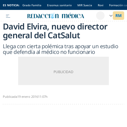
ES NOTICIA:
Grado Familia
Erasmus sanitario
MIR Suecia
Rovi
Formación sa
David Elvira, nuevo director
general del CatSalut
Llega con cierta polémica tras apoyar un estudio
que defendía al médico no funcionario
Publicada
19 enero 2016
11:07h