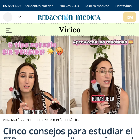
ES NOTICIA:
Accidentes sanidad
Nuevos CSUR
IA para médicos
Hantavirus
Alba María Alonso, R1 de Enfermería Pediátrica.
Cinco consejos para estudiar el