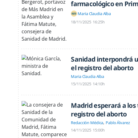
farmacológico en Prim
Maria Claudia Alba
18/11/2025
16:25h
Sanidad interpondrá u
el registro del aborto
Maria Claudia Alba
15/11/2025
14:10h
Madrid esperará a los 
registro del aborto
Redacción Médica
Pablo Álvarez
14/11/2025
15:00h