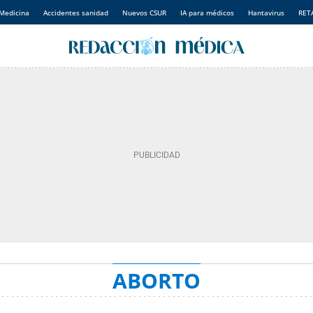
Medicina
Accidentes sanidad
Nuevos CSUR
IA para médicos
Hantavirus
RET
ABORTO