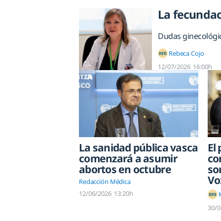
La fecundac
Dudas ginecológica
Rebeca Cojo
12/07/2026
16:00h
La sanidad pública vasca
El
comenzará a asumir
co
abortos en octubre
so
Vo
Redacción Médica
12/06/2026
13:20h
30/0