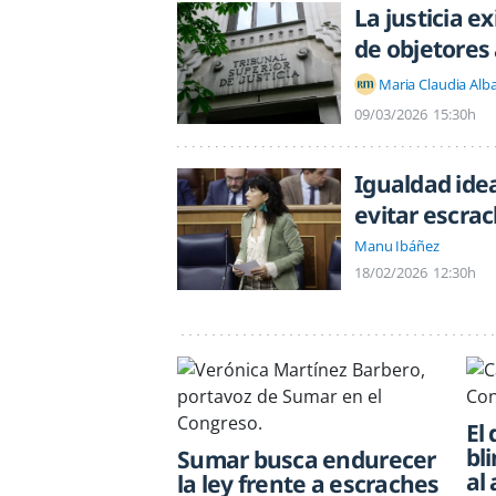
La justicia e
de objetores 
Maria Claudia Alb
09/03/2026
15:30h
Igualdad ide
evitar escra
Manu Ibáñez
18/02/2026
12:30h
El
bl
Sumar busca endurecer
al
la ley frente a escraches