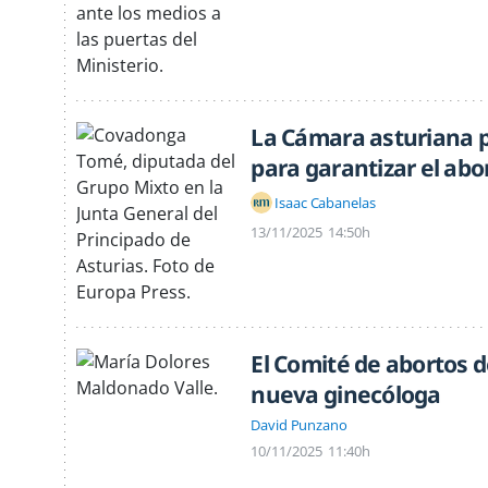
La Cámara asturiana p
para garantizar el abo
Isaac Cabanelas
13/11/2025
14:50h
El Comité de abortos 
nueva ginecóloga
David Punzano
10/11/2025
11:40h