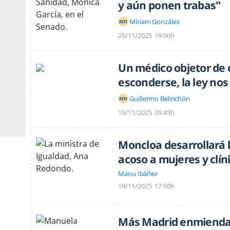
y aún ponen trabas"
Míriam González
25/11/2025
19:00h
Un médico objetor de 
esconderse, la ley no
Guillermo Belinchón
19/11/2025
05:45h
Moncloa desarrollará l
acoso a mujeres y clín
Manu Ibáñez
18/11/2025
17:50h
Más Madrid enmienda 