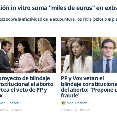
ión in vitro suma "miles de euros" en extr
s sobre la efectividad de la acupuntura, los intralípidos o el p
 proyecto de blindaje
PP y Vox vetan el
nstitucional al aborto
blindaje constituciona
rtea el veto de PP y
del aborto: "Propone 
x
fraude"
Manu Ibáñez
Manu Ibáñez
4/2026
12:45h
23/04/2026
10:50h