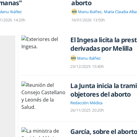
manas"
aborto
Manu Ibáñez
Manu Ibáñez
Maria Claudia Alba
1/2026
14:20h
16/01/2026
13:50h
El Ingesa licita la pre
derivadas por Melilla
Manu Ibáñez
23/12/2025
15:40h
La Junta inicia la tram
objetores del aborto
Redacción Médica
26/11/2025
20:20h
García, sobre el abort