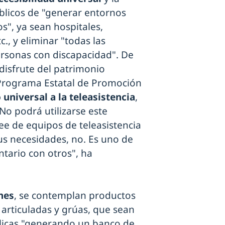
blicos de "generar entornos
os", ya sean hospitales,
c., y eliminar "todas las
personas con discapacidad". De
disfrute del patrimonio
l Programa Estatal de Promoción
universal a la teleasistencia
,
o podrá utilizarse este
ee de equipos de teleasistencia
sus necesidades, no. Es uno de
tario con otros", ha
nes
, se contemplan productos
articuladas y grúas, que sean
blicas "generando un banco de