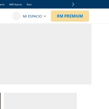
ario
MIR Suecia
Rovi