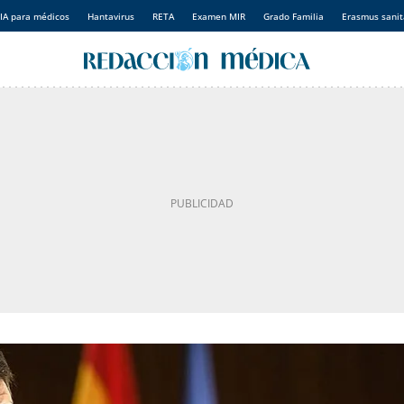
IA para médicos
Hantavirus
RETA
Examen MIR
Grado Familia
Erasmus sanit