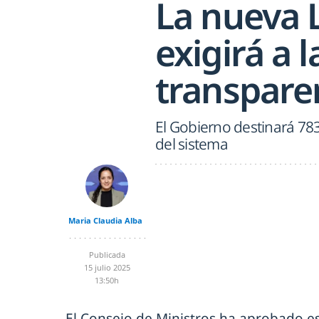
La nueva 
exigirá a 
transpare
El Gobierno destinará 783
del sistema
Maria Claudia Alba
Publicada
15 julio 2025
13:50h
El Consejo de Ministros ha aprobado e