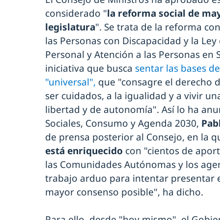
considerado "
la reforma social de ma
legislatura
". Se trata de la reforma co
las Personas con Discapacidad y la Le
Personal y Atención a las Personas en
iniciativa que busca
sentar las bases d
"universal",
que "consagre el derecho de
ser cuidados, a la igualidad y a vivir u
libertad y de autonomía". Así lo ha an
Sociales, Consumo y Agenda 2030,
Pab
de prensa posterior al Consejo, en la 
está enriquecido
con "cientos de aport
las Comunidades Autónomas y los agent
trabajo arduo para intentar presentar 
mayor consenso posible", ha dicho.
Para ello, desde "hoy mismo", el Gobier