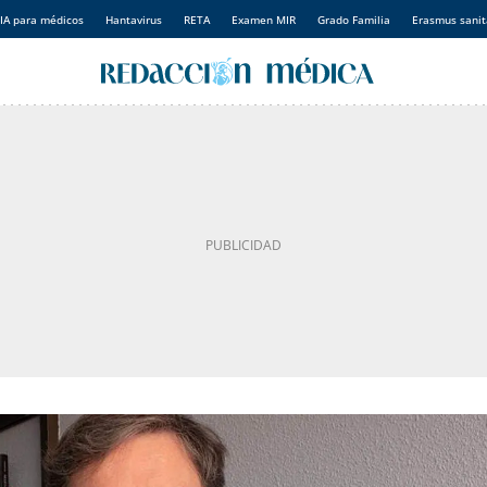
IA para médicos
Hantavirus
RETA
Examen MIR
Grado Familia
Erasmus sanit