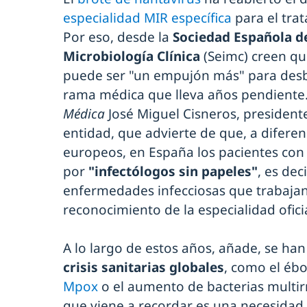
especialidad MIR específica
para el trat
Por eso, desde la
Sociedad Española d
Microbiología Clínica
(Seimc) creen que
puede ser "un empujón más" para desb
rama médica que lleva años pendiente.
Médica
José Miguel Cisneros, presidente
entidad, que advierte de que, a diferen
europeos, en España los pacientes con
por
"infectólogos sin papeles"
, es dec
enfermedades infecciosas que trabajan 
reconocimiento de la especialidad ofici
A lo largo de estos años, añade, se ha
crisis sanitarias globales
, como el ébo
Mpox
o el aumento de bacterias multirr
que viene a recordar es una necesidad 