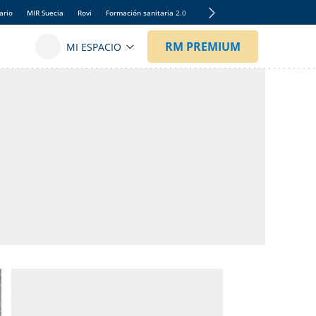
ario
MIR Suecia
Rovi
Formación sanitaria 2.0