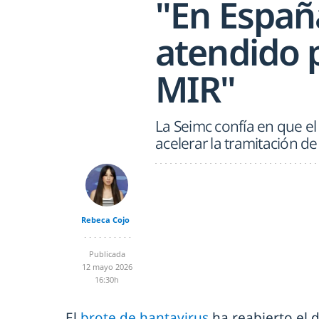
"En España
atendido p
MIR"
La Seimc confía en que el
acelerar la tramitación de
Rebeca Cojo
Publicada
12 mayo 2026
16:30h
El
brote de hantavirus
ha reabierto el d