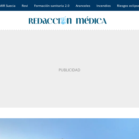
MIR Suecia
Rovi
Formación sanitaria 2.0
Aranceles
Incendios
Riesgos eclips