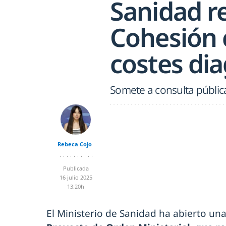
Sanidad r
Cohesión 
costes di
Somete a consulta pública
Rebeca Cojo
Publicada
16 julio 2025
13:20h
El Ministerio de Sanidad ha abierto una