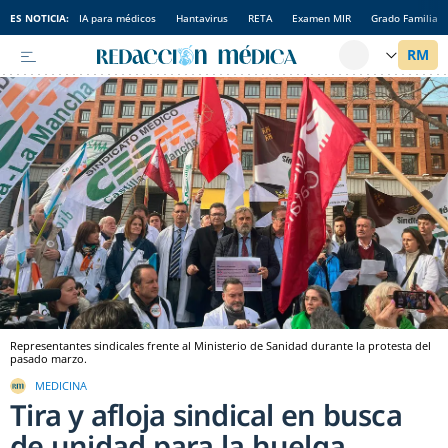
ES NOTICIA:
IA para médicos
Hantavirus
RETA
Examen MIR
Grado Familia
Representantes sindicales frente al Ministerio de Sanidad durante la protesta del
pasado marzo.
MEDICINA
Tira y afloja sindical en busca
de unidad para la huelga