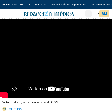
ES NOTICIA:
EIR 2027
MIR 2027
Financiación de Dependencia
Interinidad en s
Víctor Pedrera, secretario general de CESM.
MEDICINA