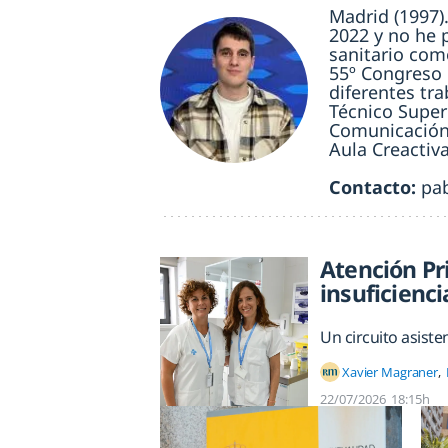
Madrid (1997)
2022 y no he 
sanitario com
55º Congreso 
diferentes tr
Técnico Super
Comunicación,
Aula Creactiva
Contacto:
pa
Atención Pr
insuficienci
Un circuito asiste
Xavier Magraner
22/07/2026
18:15h