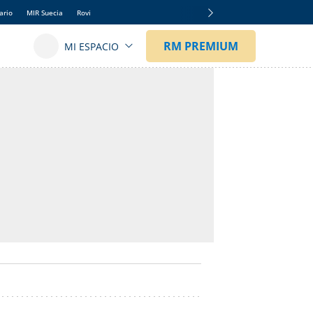
ario
MIR Suecia
Rovi