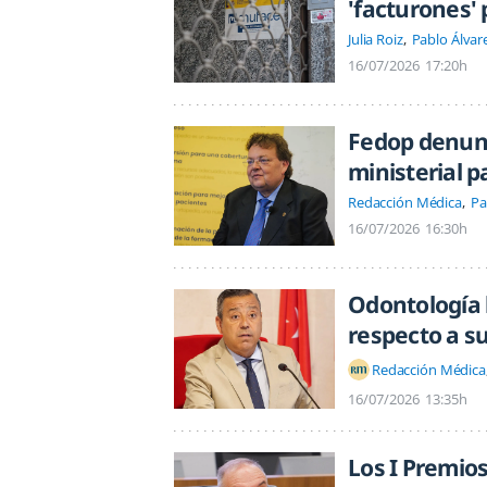
'facturones' 
Julia Roiz
Pablo Álvar
16/07/2026
17:20h
Fedop denunc
ministerial p
Redacción Médica
Pa
16/07/2026
16:30h
Odontología 
respecto a s
Redacción Médica
16/07/2026
13:35h
Los I Premios