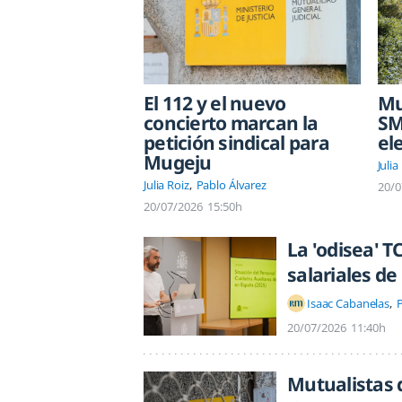
El 112 y el nuevo
Mu
concierto marcan la
SM
petición sindical para
el
Mugeju
Julia
Julia Roiz
Pablo Álvarez
20/0
20/07/2026
15:50h
La 'odisea' T
salariales de
Isaac Cabanelas
P
20/07/2026
11:40h
Mutualistas 