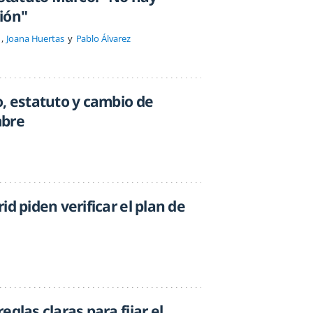
ión"
Joana Huertas
Pablo Álvarez
o, estatuto y cambio de
mbre
id piden verificar el plan de
glas claras para fijar el