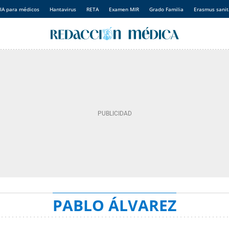
IA para médicos
Hantavirus
RETA
Examen MIR
Grado Familia
Erasmus sanit
PABLO ÁLVAREZ