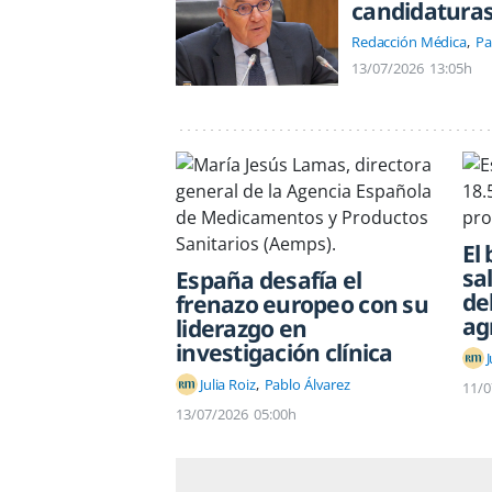
candidatura
Redacción Médica
Pa
13/07/2026
13:05h
El
sa
España desafía el
de
frenazo europeo con su
ag
liderazgo en
investigación clínica
J
Julia Roiz
Pablo Álvarez
11/0
13/07/2026
05:00h