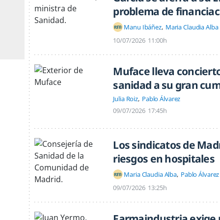
problema de financiac
Manu Ibáñez
Maria Claudia Alba
10/07/2026
11:00h
Muface lleva conciert
sanidad a su gran cu
Julia Roiz
Pablo Álvarez
09/07/2026
17:45h
Los sindicatos de Madr
riesgos en hospitales
Maria Claudia Alba
Pablo Álvarez
09/07/2026
13:25h
Farmaindustria exige re