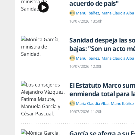
acuerdo de país"
Manu Ibáñez
Maria Claudia Alba
10/07/2026
13:50h
Sanidad despeja las s
bajas: "Son un acto m
Manu Ibáñez
Maria Claudia Alba
10/07/2026
12:00h
El Estatuto Marco sum
enmienda total para l
Maria Claudia Alba
Manu Ibáñez
10/07/2026
11:20h
García se aferra a su 