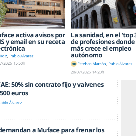
face activa avisos por
La sanidad, en el 'top 
S y email en su receta
de profesiones donde
ectrónica
más crece el empleo
autónomo
 Roiz
Pablo Álvarez
7/2026
15:50h
Esteban Alarcón
Pablo Álvarez
20/07/2026
14:20h
CAE: 50% sin contrato fijo y vaivenes
 500 euros
ablo Álvarez
demandan a Muface para frenar los