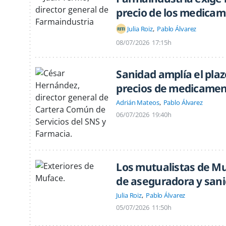
precio de los medica
Julia Roiz
Pablo Álvarez
08/07/2026
17:15h
Sanidad amplía el plaz
precios de medicame
Adrián Mateos
Pablo Álvarez
06/07/2026
19:40h
Los mutualistas de Mu
de aseguradora y san
Julia Roiz
Pablo Álvarez
05/07/2026
11:50h