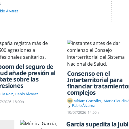
s
blo Álvarez
 boom del seguro de
lud añade presión al
Consenso en el
bate sobre las
Interterritorial para
resiones
financiar tratamiento
complejos
ulia Roiz
Pablo Álvarez
Míriam González
Maria Claudia 
7/2026
18:00h
Pablo Álvarez
10/07/2026
14:50h
García supedita la jubi