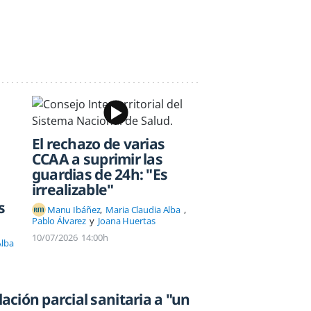
El rechazo de varias
CCAA a suprimir las
guardias de 24h: "Es
irrealizable"
s
Manu Ibáñez
Maria Claudia Alba
Pablo Álvarez
Joana Huertas
10/07/2026
14:00h
Alba
lación parcial sanitaria a "un