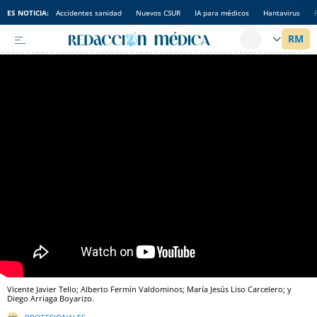
ES NOTICIA:
Accidentes sanidad
Nuevos CSUR
IA para médicos
Hantavirus
Vicente Javier Tello; Alberto Fermín Valdominos; María Jesús Liso Carcelero; y
Diego Arriaga Boyarizo.