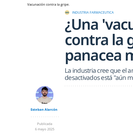
Vacunación contra la gripe.
INDUSTRIA FARMACEUTICA
¿Una 'vacu
contra la 
panacea 
La industria cree que el 
desactivados está "aún mu
Esteban Alarcón
Publicada
6 mayo 2025