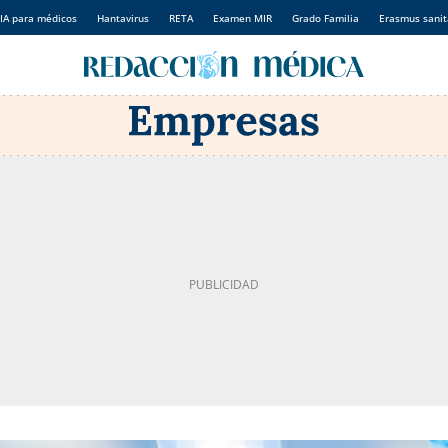
IA para médicos
Hantavirus
RETA
Examen MIR
Grado Familia
Erasmus sanit