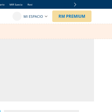
ario
MIR Suecia
Rovi