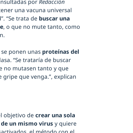
onsultadas por
Redacción
tener una vacuna universal
”. “Se trata de
buscar una
te
, o que no mute tanto, como
n.
pe se ponen unas
proteínas del
asa. “Se trataría de buscar
ue no mutasen tanto y que
e gripe que venga.”, explican
l objetivo de
crear una sola
s de un mismo virus
y quiere
sactivados, el método con el