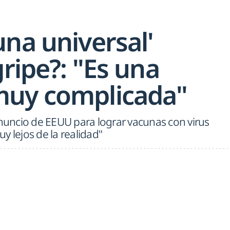
na universal'
gripe?: "Es una
muy complicada"
anuncio de EEUU para lograr vacunas con virus
y lejos de la realidad"