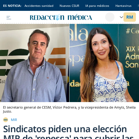
ES NOTICIA:
Accidentes sanidad
Nuevos CSUR
IA para médicos
Hantavirus
El secretario general de CESM, Víctor Pedrera, y la vicepresidenta de Amyts, Sheila
Justo.
MIR
Sindicatos piden una elección
MIR de 'repesca' para cubrir las