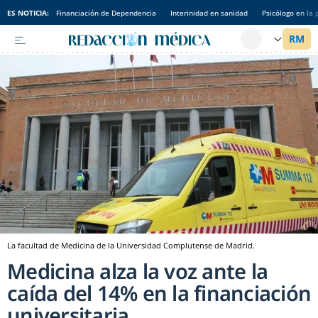
ES NOTICIA:
Financiación de Dependencia
Interinidad en sanidad
Psicólogo en la 
La facultad de Medicina de la Universidad Complutense de Madrid.
Medicina alza la voz ante la
caída del 14% en la financiación
universitaria