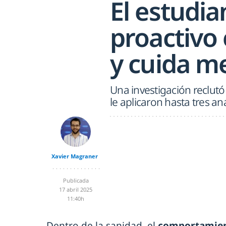
El estudi
proactivo
y cuida m
Una investigación reclutó
le aplicaron hasta tres aná
Xavier Magraner
Publicada
17 abril 2025
11:40h
Dentro de la sanidad, el
comportamien