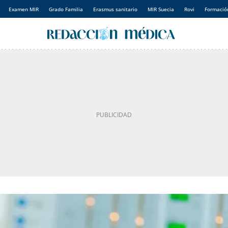
Examen MIR
Grado Familia
Erasmus sanitario
MIR Suecia
Rovi
Formación