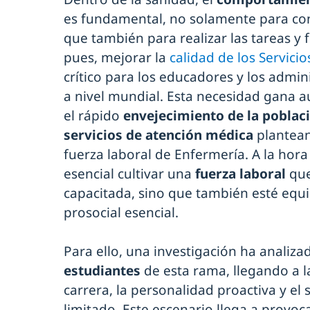
es fundamental, no solamente para cone
que también para realizar las tareas y f
pues, mejorar la
calidad de los Servici
crítico para los educadores y los admi
a nivel mundial. Esta necesidad gana 
el rápido
envejecimiento de la poblac
servicios de atención médica
plantean 
fuerza laboral de Enfermería. A la hora
esencial cultivar una
fuerza laboral
que
capacitada, sino que también esté eq
prosocial esencial.
Para ello, una investigación ha analiza
estudiantes
de esta rama, llegando a l
carrera, la personalidad proactiva y el
limitado. Este escenario llega a provoc