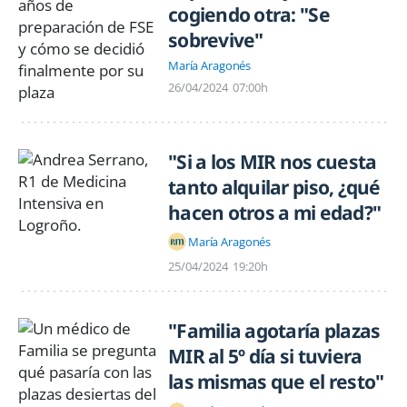
cogiendo otra: "Se
sobrevive"
María Aragonés
26/04/2024
07:00h
"Si a los MIR nos cuesta
tanto alquilar piso, ¿qué
hacen otros a mi edad?"
María Aragonés
25/04/2024
19:20h
"Familia agotaría plazas
MIR al 5º día si tuviera
las mismas que el resto"