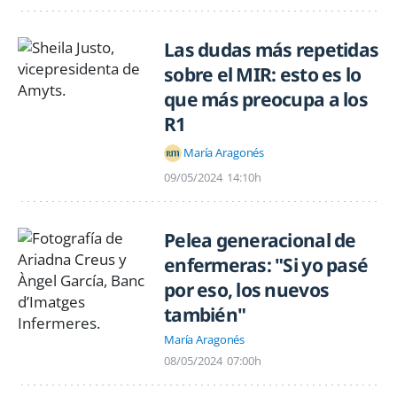
Las dudas más repetidas
sobre el MIR: esto es lo
que más preocupa a los
R1
María Aragonés
09/05/2024
14:10h
Pelea generacional de
enfermeras: "Si yo pasé
por eso, los nuevos
también"
María Aragonés
08/05/2024
07:00h