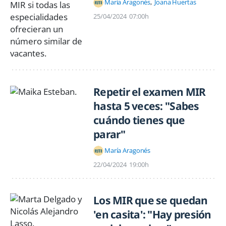
María Aragonés
Joana Huertas
25/04/2024
07:00h
Repetir el examen MIR
hasta 5 veces: "Sabes
cuándo tienes que
parar"
María Aragonés
22/04/2024
19:00h
Los MIR que se quedan
'en casita': "Hay presión