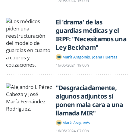
17/05/2024
15:00h
El 'drama' de las
guardias médicas y el
IRPF: "Necesitamos una
Ley Beckham"
María Aragonés
Joana Huertas
16/05/2024
19:00h
"Desgraciadamente,
algunos adjuntos sí
ponen mala cara a una
llamada MIR"
María Aragonés
16/05/2024
07:00h