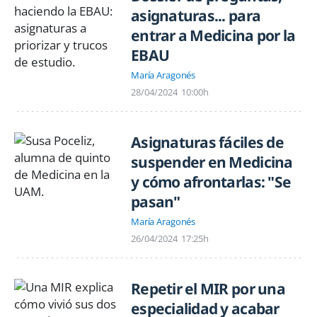
asignaturas... para
entrar a Medicina por la
EBAU
María Aragonés
28/04/2024
10:00h
Asignaturas fáciles de
suspender en Medicina
y cómo afrontarlas: "Se
pasan"
María Aragonés
26/04/2024
17:25h
Repetir el MIR por una
especialidad y acabar