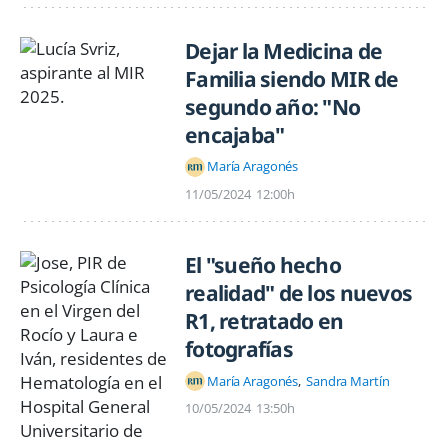
Dejar la Medicina de
Familia siendo MIR de
segundo año: "No
encajaba"
María Aragonés
11/05/2024
12:00h
El "sueño hecho
realidad" de los nuevos
R1, retratado en
fotografías
María Aragonés
Sandra Martín
10/05/2024
13:50h