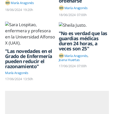
ordenarse
María Aragonés
María Aragonés
18/06/2024
19:20h
18/06/2024
07:00h
"No es verdad que las
guardias médicas
duren 24 horas, a
veces son 25"
"Las novedades en el
Grado de Enfermería
María Aragonés
Joana Huertas
pueden reducir el
razonamiento"
17/06/2024
07:00h
María Aragonés
17/06/2024
13:50h