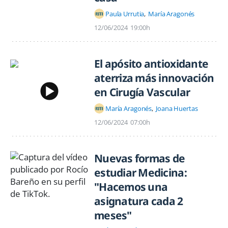
Paula Urrutia
María Aragonés
12/06/2024
19:00h
El apósito antioxidante
aterriza más innovación
en Cirugía Vascular
María Aragonés
Joana Huertas
12/06/2024
07:00h
Nuevas formas de
estudiar Medicina:
"Hacemos una
asignatura cada 2
meses"