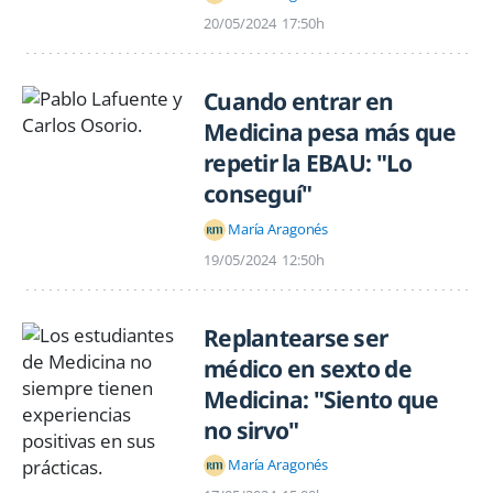
20/05/2024
17:50h
Cuando entrar en
Medicina pesa más que
repetir la EBAU: "Lo
conseguí"
María Aragonés
19/05/2024
12:50h
Replantearse ser
médico en sexto de
Medicina: "Siento que
no sirvo"
María Aragonés