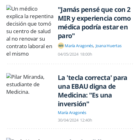
"Jamás pensé que con 2
MIR y experiencia como
médica podría estar en
paro"
María Aragonés
Joana Huertas
04/05/2024
18:00h
La 'tecla correcta' para
una EBAU digna de
Medicina: "Es una
inversión"
María Aragonés
30/04/2024
12:40h