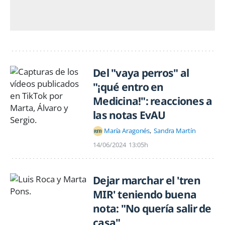
Del "vaya perros" al
"¡qué entro en
Medicina!": reacciones a
las notas EvAU
María Aragonés
Sandra Martín
14/06/2024
13:05h
Dejar marchar el 'tren
MIR' teniendo buena
nota: "No quería salir de
casa"