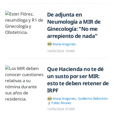
De adjunta en
Neumología a MIR de
Ginecología: "No me
arrepiento de nada"
María Aragonés
14/05/2024
19:00h
Que Hacienda no te dé
un susto por ser MIR:
esto te deben retener de
IRPF
María Aragonés
Guillermo Belinchón
Pablo Álvarez
13/05/2024
07:00h