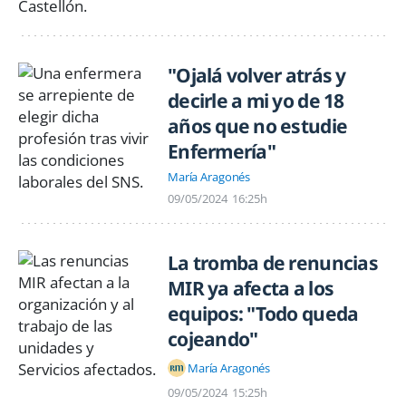
"Ojalá volver atrás y
decirle a mi yo de 18
años que no estudie
Enfermería"
María Aragonés
09/05/2024
16:25h
La tromba de renuncias
MIR ya afecta a los
equipos: "Todo queda
cojeando"
María Aragonés
09/05/2024
15:25h