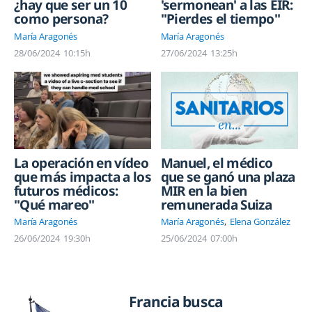
¿hay que ser un 10
'sermonean' a las EIR:
como persona?
"Pierdes el tiempo"
María Aragonés
María Aragonés
28/06/2024
10:15h
27/06/2024
13:25h
La operación en vídeo
Manuel, el médico
que más impacta a los
que se ganó una plaza
futuros médicos:
MIR en la bien
"Qué mareo"
remunerada Suiza
María Aragonés
María Aragonés
Elena González
26/06/2024
19:30h
25/06/2024
07:00h
Francia busca