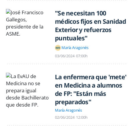
"Se necesitan 100
médicos fijos en Sanidad
Exterior y refuerzos
puntuales"
María Aragonés
03/06/2024
07:00h
La enfermera que 'mete'
en Medicina a alumnos
de FP: "Están más
preparados"
María Aragonés
02/06/2024
12:00h