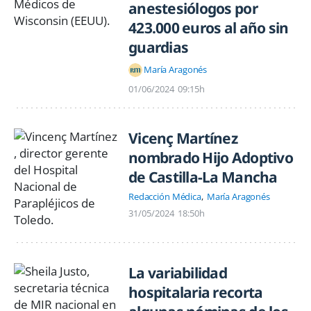
anestesiólogos por
423.000 euros al año sin
guardias
María Aragonés
01/06/2024
09:15h
Vicenç Martínez
nombrado Hijo Adoptivo
de Castilla-La Mancha
Redacción Médica
María Aragonés
31/05/2024
18:50h
La variabilidad
hospitalaria recorta