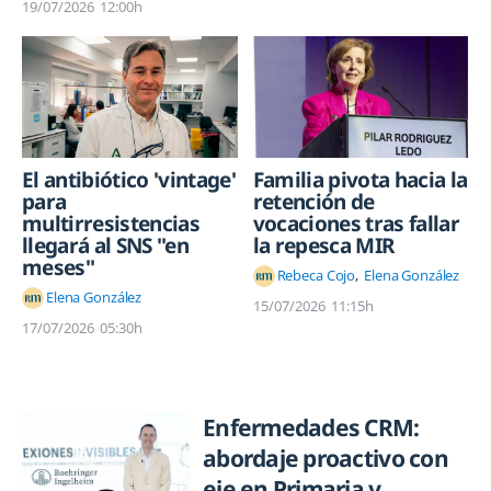
19/07/2026
12:00h
El antibiótico 'vintage'
Familia pivota hacia la
para
retención de
multirresistencias
vocaciones tras fallar
llegará al SNS "en
la repesca MIR
meses"
Rebeca Cojo
Elena González
Elena González
15/07/2026
11:15h
17/07/2026
05:30h
Enfermedades CRM:
abordaje proactivo con
eje en Primaria y