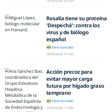
19/06/2026
05:20h
Rosalía tiene su proteína
'Despechá': contra los
virus y de biólogo
español
Elena González
18/06/2026
17:10h
Acción precoz para
evitar mayor carga
futura por hígado graso
temprano
Elena González
15/06/2026
17:20h