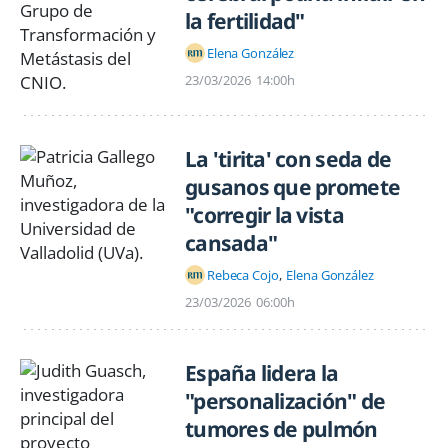
la fertilidad"
Elena González
23/03/2026
14:00h
La 'tirita' con seda de
gusanos que promete
"corregir la vista
cansada"
Rebeca Cojo
Elena González
23/03/2026
06:00h
España lidera la
"personalización" de
tumores de pulmón