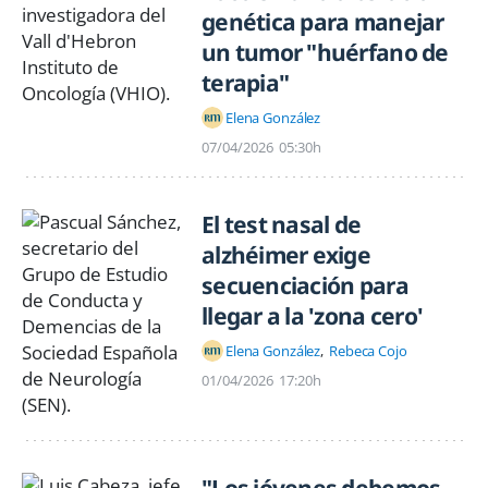
genética para manejar
un tumor "huérfano de
terapia"
Elena González
07/04/2026
05:30h
El test nasal de
alzhéimer exige
secuenciación para
llegar a la 'zona cero'
Elena González
Rebeca Cojo
01/04/2026
17:20h