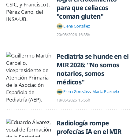
para que celiacos
"coman gluten"
Elena González
20/05/2026
16:35h
Pediatría se hunde en el
MIR 2026: "No somos
notarios, somos
médicos"
Elena González
Marta Plazuelo
18/05/2026
15:55h
Radiología rompe
profecías IA en el MIR