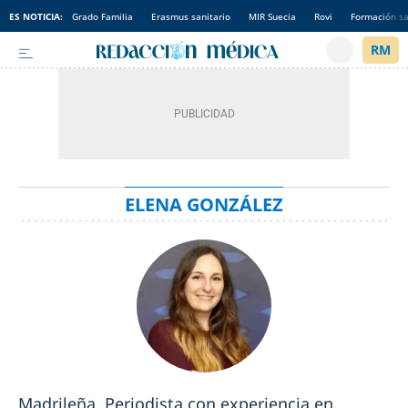
ES NOTICIA:
Grado Familia
Erasmus sanitario
MIR Suecia
Rovi
Formación sa
ELENA GONZÁLEZ
Madrileña. Periodista con experiencia en