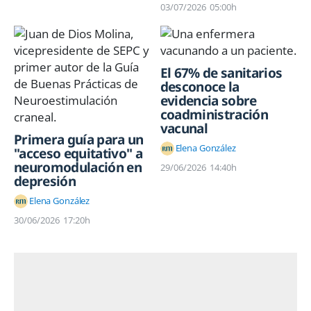
03/07/2026
05:00h
El 67% de sanitarios
desconoce la
evidencia sobre
coadministración
vacunal
Primera guía para un
Elena González
"acceso equitativo" a
neuromodulación en
29/06/2026
14:40h
depresión
Elena González
30/06/2026
17:20h