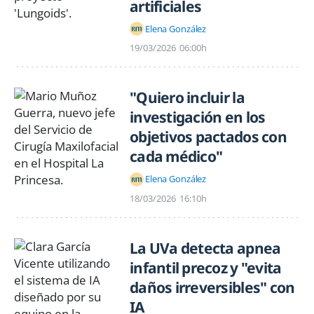
artificiales
Elena González
19/03/2026
06:00h
"Quiero incluir la
investigación en los
objetivos pactados con
cada médico"
Elena González
18/03/2026
16:10h
La UVa detecta apnea
infantil precoz y "evita
daños irreversibles" con
IA