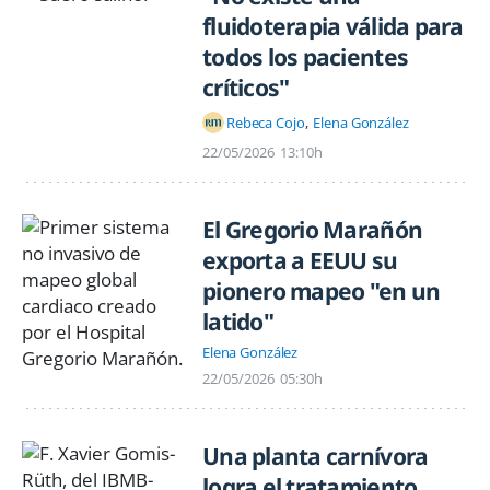
fluidoterapia válida para
todos los pacientes
críticos"
Rebeca Cojo
Elena González
22/05/2026
13:10h
El Gregorio Marañón
exporta a EEUU su
pionero mapeo "en un
latido"
Elena González
22/05/2026
05:30h
Una planta carnívora
logra el tratamiento