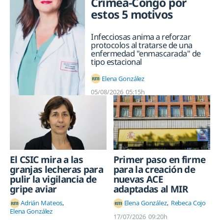
Crimea-Congo por
estos 5 motivos
Infecciosas anima a reforzar
protocolos al tratarse de una
enfermedad "enmascarada" de
tipo estacional
Elena González
05/08/2026
05:15h
El CSIC mira a las
Primer paso en firme
granjas lecheras para
para la creación de
pulir la vigilancia de
nuevas ACE
gripe aviar
adaptadas al MIR
Adrián Mateos
Elena González
Rebeca Cojo
Elena González
17/07/2026
09:20h