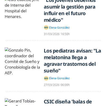
"Los jóvenes debemos
asumir la gestión para
influir en el futuro
médico"
Elena González
31/03/2026
16:50h
Los pediatras avisan: "La
melatonina llega a
agravar trastornos del
sueño"
Elena González
27/03/2026
06:00h
CSIC diseña 'balas de