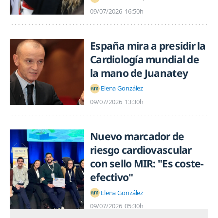
09/07/2026
16:50h
España mira a presidir la
Cardiología mundial de
la mano de Juanatey
Elena González
09/07/2026
13:30h
Nuevo marcador de
riesgo cardiovascular
con sello MIR: "Es coste-
efectivo"
Elena González
09/07/2026
05:30h