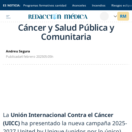
ES NOTICIA:
Programas formativos sanidad
Aranceles
Incendios
Riesgos eclips
Cáncer y Salud Pública y
Comunitaria
Andreu Segura
Publicada
4 febrero 2025
05:05h
La
Unión Internacional Contra el Cáncer
(UICC)
ha presentado la nueva campaña 2025-
2027 United by Unique (unidos por lo único)