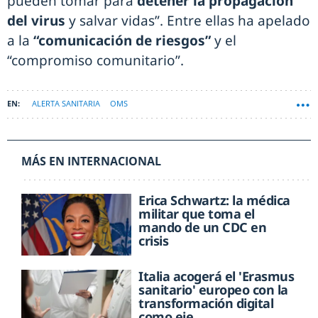
pueden tomar para
detener la propagación
del virus
y salvar vidas”. Entre ellas ha apelado
a la
“comunicación de riesgos”
y el
“compromiso comunitario”.
ALERTA SANITARIA
OMS
MÁS EN INTERNACIONAL
Erica Schwartz: la médica
militar que toma el
mando de un CDC en
crisis
Italia acogerá el 'Erasmus
sanitario' europeo con la
transformación digital
como eje