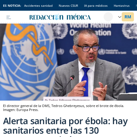
ES NOTICIA:
Accidentes sanidad
Nuevos CSUR
IA para médicos
Hantavirus
El director general de la OMS, Tedros Ghebreyesus, sobre el brote de ébola.
Imagen: Europa Press.
Alerta sanitaria por ébola: hay
sanitarios entre las 130