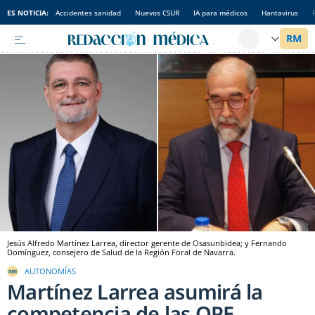
ES NOTICIA:
Accidentes sanidad
Nuevos CSUR
IA para médicos
Hantavirus
Jesús Alfredo Martínez Larrea, director gerente de Osasunbidea; y Fernando
Domínguez, consejero de Salud de la Región Foral de Navarra.
AUTONOMÍAS
Martínez Larrea asumirá la
competencia de las OPE