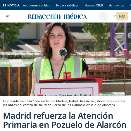
ES NOTICIA:
Accidentes sanidad
IA para médicos
Nuevos CSUR
Hantavirus
La presidenta de la Comunidad de Madrid, Isabel Díaz Ayuso, durante su visita a
las obras del centro de salud de Cerro de los Gamos (Pozuelo de Alarcón).
Madrid refuerza la Atención
Primaria en Pozuelo de Alarcón