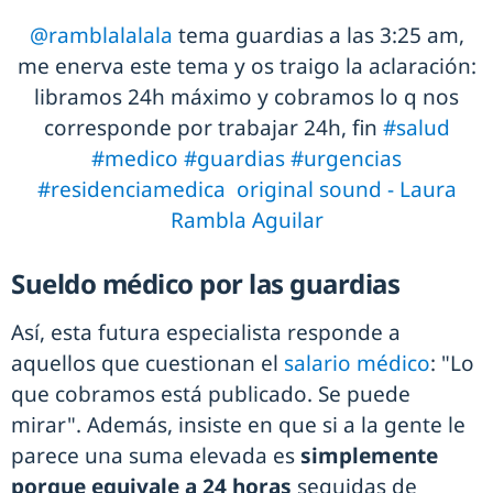
@ramblalalala
tema guardias a las 3:25 am,
me enerva este tema y os traigo la aclaración:
libramos 24h máximo y cobramos lo q nos
corresponde por trabajar 24h, fin
#salud
#medico
#guardias
#urgencias
#residenciamedica
original sound - Laura
Rambla Aguilar
Sueldo médico por las guardias
Así, esta futura especialista responde a
aquellos que cuestionan el
salario médico
: "Lo
que cobramos está publicado. Se puede
mirar". Además, insiste en que si a la gente le
parece una suma elevada es
simplemente
porque equivale a 24 horas
seguidas de