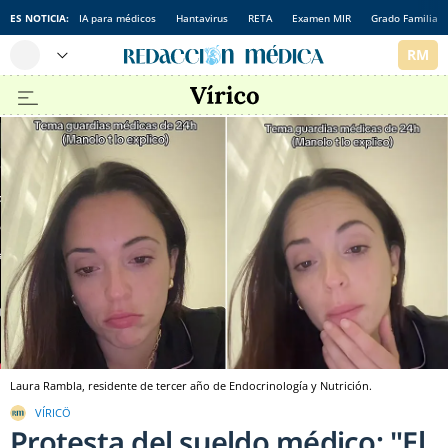
ES NOTICIA:
IA para médicos
Hantavirus
RETA
Examen MIR
Grado Familia
Laura Rambla, residente de tercer año de Endocrinología y Nutrición.
VÍRICÖ
Protesta del sueldo médico: "El