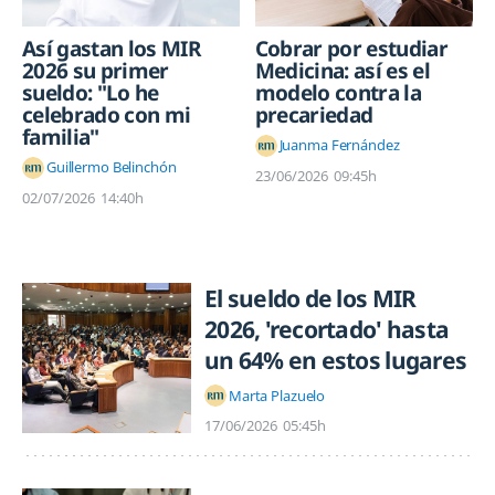
Así gastan los MIR
Cobrar por estudiar
2026 su primer
Medicina: así es el
sueldo: "Lo he
modelo contra la
celebrado con mi
precariedad
familia"
Juanma Fernández
Guillermo Belinchón
23/06/2026
09:45h
02/07/2026
14:40h
El sueldo de los MIR
2026, 'recortado' hasta
un 64% en estos lugares
Marta Plazuelo
17/06/2026
05:45h