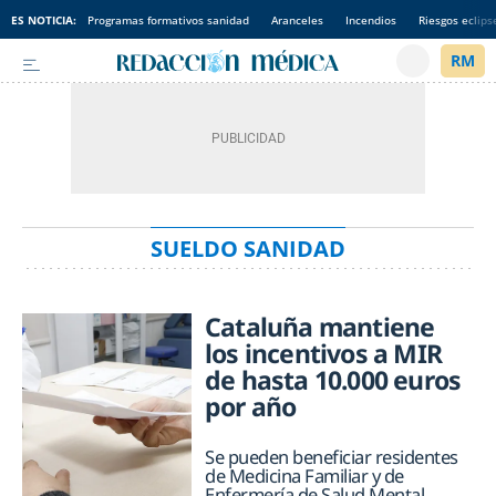
ES NOTICIA:
Programas formativos sanidad
Aranceles
Incendios
Riesgos eclips
SUELDO SANIDAD
Cataluña mantiene
los incentivos a MIR
de hasta 10.000 euros
por año
Se pueden beneficiar residentes
de Medicina Familiar y de
Enfermería de Salud Mental