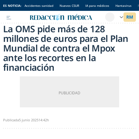
ES NOTICIA:
Accidentes sanidad
Nuevos CSUR
IA para médicos
Hantavirus
La OMS pide más de 128
millones de euros para el Plan
Mundial de contra el Mpox
ante los recortes en la
financiación
Publicada
5 junio 2025
14:42h