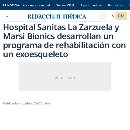
ES NOTICIA:
Accidentes sanidad
Nuevos CSUR
IA para médicos
Hantavirus
Hospital Sanitas La Zarzuela y
Marsi Bionics desarrollan un
programa de rehabilitación con
un exoesqueleto
Publicada
7 octubre 2020
12:26h