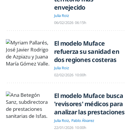
envejecido
Julia Roiz
06/02/2026
06:15h
El modelo Muface
refuerza su sanidad en
dos regiones costeras
Julia Roiz
02/02/2026
10:00h
El modelo Muface busca
'revisores' médicos para
analizar las prestaciones
Julia Roiz
Pablo Álvarez
22/01/2026
10:00h