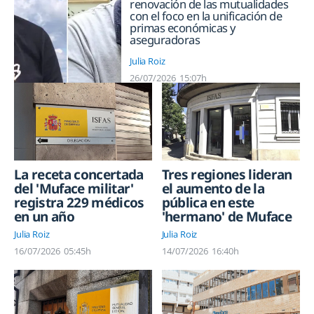
renovación de las mutualidades
con el foco en la unificación de
primas económicas y
aseguradoras
Julia Roiz
26/07/2026
15:07h
La receta concertada
Tres regiones lideran
del 'Muface militar'
el aumento de la
registra 229 médicos
pública en este
en un año
'hermano' de Muface
Julia Roiz
Julia Roiz
16/07/2026
05:45h
14/07/2026
16:40h