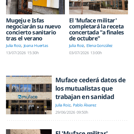
Mugeju e Isfas
El 'Muface militar'
negociarán su nuevo
completará la receta
concierto sanitario
concertada "a finales
tras el verano
de octubre"
Julia Roiz
Joana Huertas
Julia Roiz
Elena González
13/07/2026
15:30h
03/07/2026
13:00h
Muface cederá datos de
los mutualistas que
trabajan en sanidad
Julia Roiz
Pablo Álvarez
29/06/2026
09:50h
El 'Muface militar'