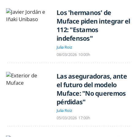
Los 'hermanos' de
Muface piden integrar el
112: "Estamos
indefensos"
Julia Roiz
08/03/2026
10:00h
Las aseguradoras, ante
el futuro del modelo
Muface: "No queremos
pérdidas"
Julia Roiz
05/03/2026
17:00h