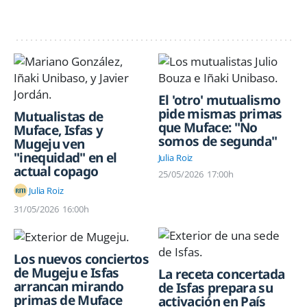
El 'otro' mutualismo
pide mismas primas
Mutualistas de
que Muface: "No
Muface, Isfas y
somos de segunda"
Mugeju ven
"inequidad" en el
Julia Roiz
actual copago
25/05/2026
17:00h
Julia Roiz
31/05/2026
16:00h
Los nuevos conciertos
de Mugeju e Isfas
La receta concertada
arrancan mirando
de Isfas prepara su
primas de Muface
activación en País