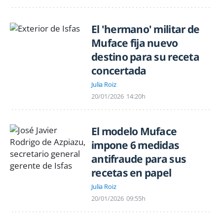
El 'hermano' militar de
Muface fija nuevo
destino para su receta
concertada
Julia Roiz
20/01/2026
14:20h
El modelo Muface
impone 6 medidas
antifraude para sus
recetas en papel
Julia Roiz
20/01/2026
09:55h