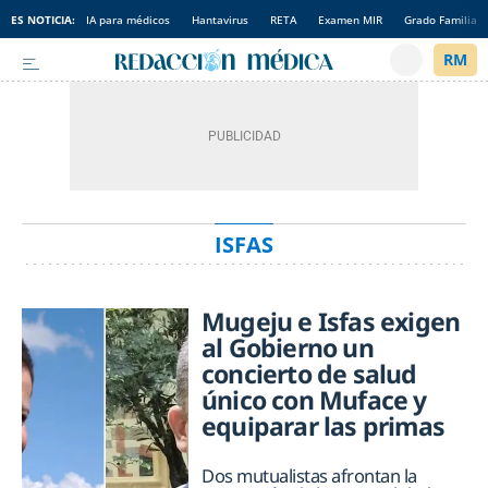
ES NOTICIA:
IA para médicos
Hantavirus
RETA
Examen MIR
Grado Familia
ISFAS
Mugeju e Isfas exigen
al Gobierno un
concierto de salud
único con Muface y
equiparar las primas
Dos mutualistas afrontan la