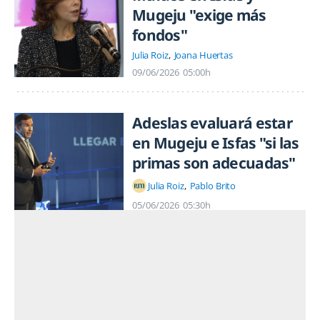
Mugeju "exige más
fondos"
Julia Roiz
Joana Huertas
09/06/2026
05:00h
Adeslas evaluará estar
en Mugeju e Isfas "si las
primas son adecuadas"
Julia Roiz
Pablo Brito
05/06/2026
05:30h