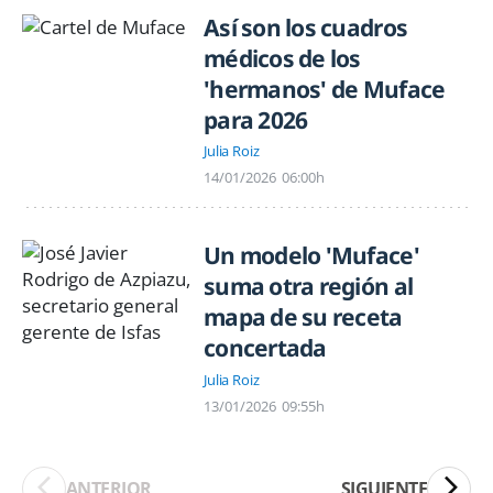
Así son los cuadros
médicos de los
'hermanos' de Muface
para 2026
Julia Roiz
14/01/2026
06:00h
Un modelo 'Muface'
suma otra región al
mapa de su receta
concertada
Julia Roiz
13/01/2026
09:55h
ANTERIOR
SIGUIENTE