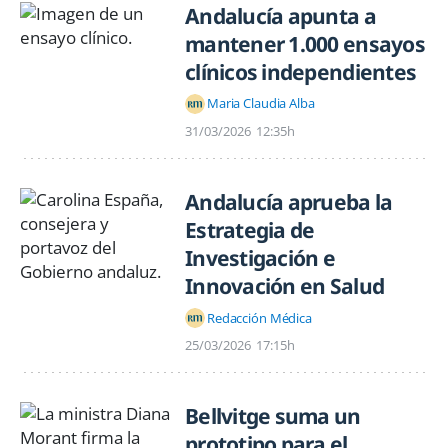
Andalucía apunta a
mantener 1.000 ensayos
clínicos independientes
Maria Claudia Alba
31/03/2026
12:35h
Andalucía aprueba la
Estrategia de
Investigación e
Innovación en Salud
Redacción Médica
25/03/2026
17:15h
Bellvitge suma un
prototipo para el