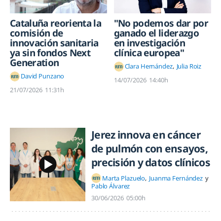
Cataluña reorienta la
"No podemos dar por
comisión de
ganado el liderazgo
innovación sanitaria
en investigación
ya sin fondos Next
clínica europea"
Generation
Clara Hernández
Julia Roiz
David Punzano
14/07/2026
14:40h
21/07/2026
11:31h
Jerez innova en cáncer
de pulmón con ensayos,
precisión y datos clínicos
Marta Plazuelo
Juanma Fernández
Pablo Álvarez
30/06/2026
05:00h