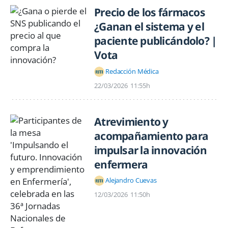
Precio de los fármacos
¿Ganan el sistema y el
paciente publicándolo? |
Vota
Redacción Médica
22/03/2026
11:55h
Atrevimiento y
acompañamiento para
impulsar la innovación
enfermera
Alejandro Cuevas
12/03/2026
11:50h