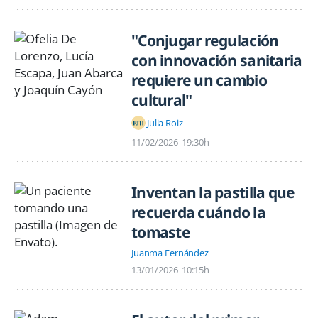
"Conjugar regulación
con innovación sanitaria
requiere un cambio
cultural"
Julia Roiz
11/02/2026
19:30h
Inventan la pastilla que
recuerda cuándo la
tomaste
Juanma Fernández
13/01/2026
10:15h