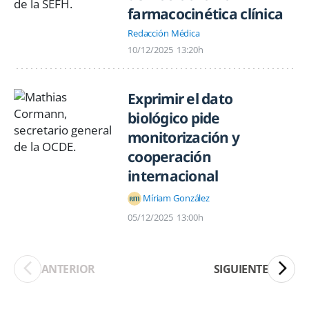
farmacocinética clínica
Redacción Médica
10/12/2025
13:20h
Exprimir el dato
biológico pide
monitorización y
cooperación
internacional
Míriam González
05/12/2025
13:00h
ANTERIOR
SIGUIENTE