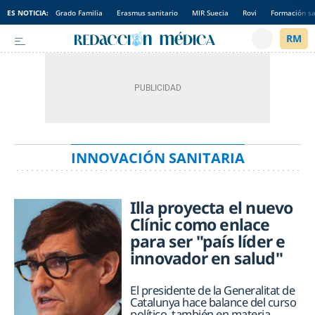
ES NOTICIA:
Grado Familia
Erasmus sanitario
MIR Suecia
Rovi
Formación sa
INNOVACIÓN SANITARIA
Illa proyecta el nuevo
Clínic como enlace
para ser "país líder e
innovador en salud"
El presidente de la Generalitat de
Catalunya hace balance del curso
político, también en materia