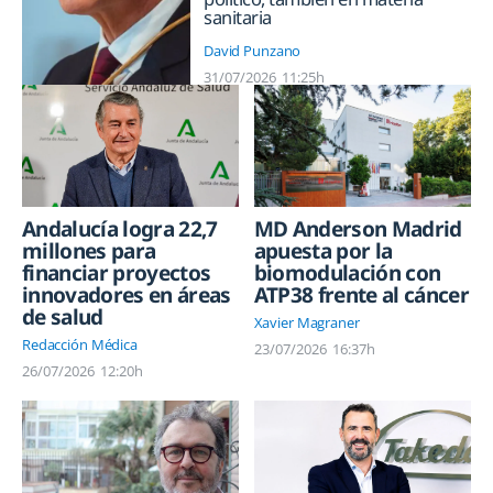
sanitaria
David Punzano
31/07/2026
11:25h
Andalucía logra 22,7
MD Anderson Madrid
millones para
apuesta por la
financiar proyectos
biomodulación con
innovadores en áreas
ATP38 frente al cáncer
de salud
Xavier Magraner
Redacción Médica
23/07/2026
16:37h
26/07/2026
12:20h