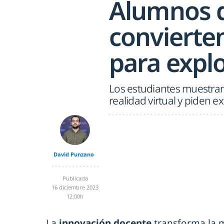
Alumnos d
convierten
para explo
Los estudiantes muestran
realidad virtual y piden 
David Punzano
Publicada
16 diciembre 2023
12:00h
La
innovación docente
transforma la 