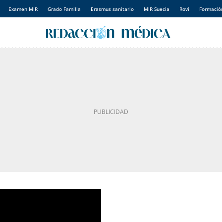
Examen MIR
Grado Familia
Erasmus sanitario
MIR Suecia
Rovi
Formación