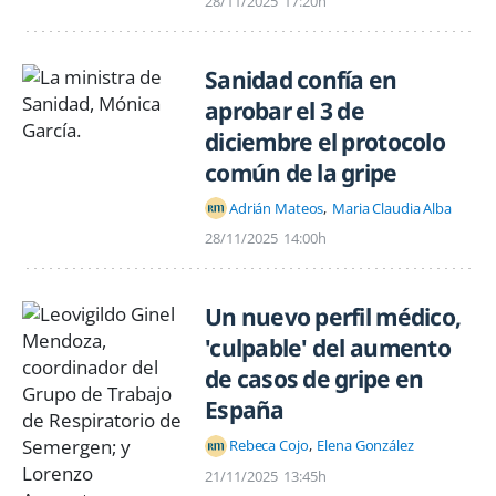
28/11/2025
17:20h
Sanidad confía en
aprobar el 3 de
diciembre el protocolo
común de la gripe
Adrián Mateos
Maria Claudia Alba
28/11/2025
14:00h
Un nuevo perfil médico,
'culpable' del aumento
de casos de gripe en
España
Rebeca Cojo
Elena González
21/11/2025
13:45h