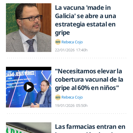
La vacuna 'made in
Galicia' se abre a una
estrategia estatal en
gripe
Rebeca Cojo
22/01/2026
17:40h
"Necesitamos elevar la
cobertura vacunal de la
gripe al 60% en niños"
Rebeca Cojo
19/01/2026
05:50h
Las farmacias entran en