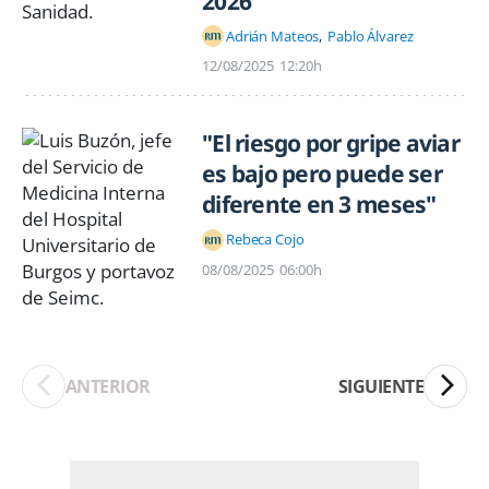
2026
Adrián Mateos
Pablo Álvarez
12/08/2025
12:20h
"El riesgo por gripe aviar
es bajo pero puede ser
diferente en 3 meses"
Rebeca Cojo
08/08/2025
06:00h
ANTERIOR
SIGUIENTE