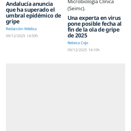
Andalucía anuncia
que ha superado el
umbral epidémico de
Una experta en virus
gripe
pone posible fecha al
fin de la ola de gripe
Redacción Médica
de 2025
09/12/2025
14:50h
Rebeca Cojo
09/12/2025
14:10h