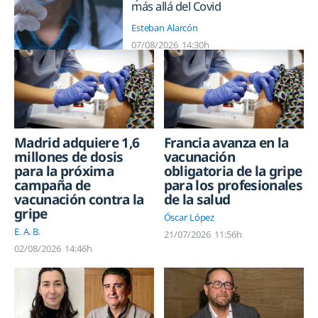
más allá del Covid
Esteban Alarcón
07/08/2026
14:30h
Madrid adquiere 1,6
Francia avanza en la
millones de dosis
vacunación
para la próxima
obligatoria de la gripe
campaña de
para los profesionales
vacunación contra la
de la salud
gripe
Óscar López
E. A. B.
21/07/2026
11:56h
02/08/2026
14:46h