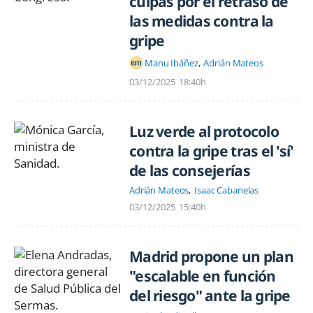
culpas por el retraso de
las medidas contra la
gripe
Manu Ibáñez
Adrián Mateos
03/12/2025
18:40h
Luz verde al protocolo
contra la gripe tras el 'sí'
de las consejerías
Adrián Mateos
Isaac Cabanelas
03/12/2025
15:40h
Madrid propone un plan
"escalable en función
del riesgo" ante la gripe