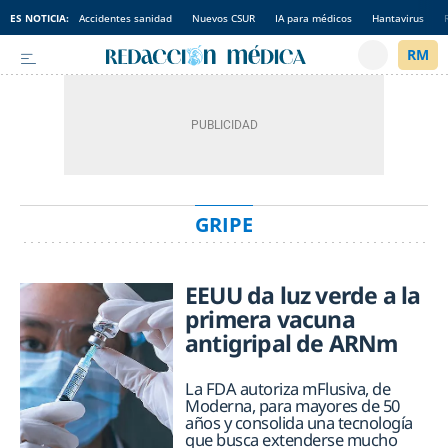
ES NOTICIA:
Accidentes sanidad
Nuevos CSUR
IA para médicos
Hantavirus
GRIPE
EEUU da luz verde a la
primera vacuna
antigripal de ARNm
La FDA autoriza mFlusiva, de
Moderna, para mayores de 50
años y consolida una tecnología
que busca extenderse mucho