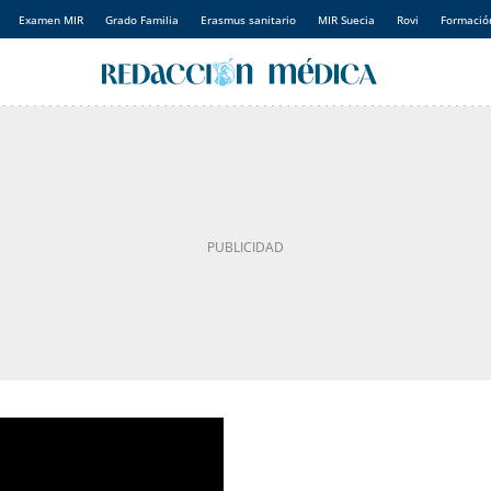
Examen MIR
Grado Familia
Erasmus sanitario
MIR Suecia
Rovi
Formación