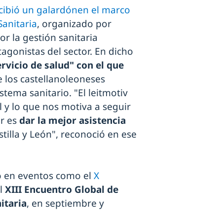
cibió un galardón
en el marco
Sanitaria
, organizado por
or la gestión sanitaria
tagonistas del sector. En dicho
rvicio de salud" con el que
e los castellanoleoneses
stema sanitario. "El leitmotiv
 y lo que nos motiva a seguir
er es
dar la mejor asistencia
tilla y León", reconoció en ese
o en eventos como el
X
el
XIII Encuentro Global de
itaria
, en septiembre y