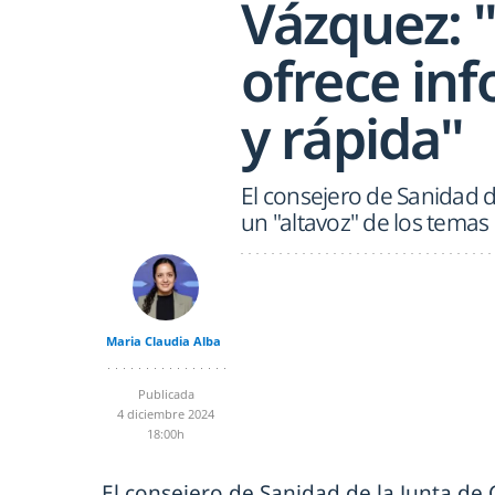
Vázquez: 
ofrece inf
y rápida"
El consejero de Sanidad d
un "altavoz" de los temas
Maria Claudia Alba
Publicada
4 diciembre 2024
18:00h
El consejero de Sanidad de la Junta de C