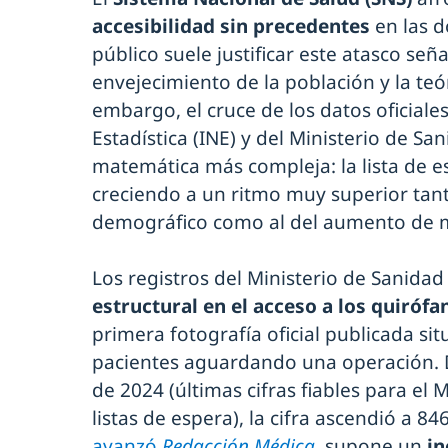
accesibilidad sin precedentes
en las d
público suele justificar este atasco señ
envejecimiento de la población y la teó
embargo, el cruce de los datos oficiales
Estadística (INE) y del Ministerio de Sa
matemática más compleja: la lista de e
creciendo a un ritmo muy superior tant
demográfico como al del aumento de 
Los registros del Ministerio de Sanida
estructural en el acceso a los quirófa
primera fotografía oficial publicada s
pacientes aguardando una operación. D
de 2024 (últimas cifras fiables para el 
listas de espera), la cifra ascendió a 8
avanzó
Redacción Médica
, supone un
in