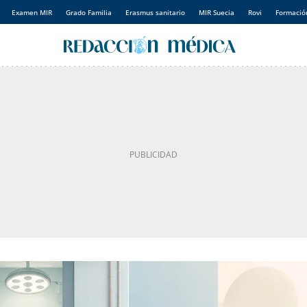
Examen MIR
Grado Familia
Erasmus sanitario
MIR Suecia
Rovi
Formación