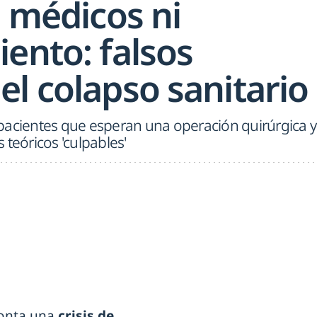
e médicos ni
ento: falsos
l colapso sanitario
pacientes que esperan una operación quirúrgica y
 teóricos 'culpables'
onta una
crisis de