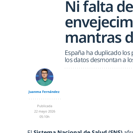
Ni falta d
envejecimi
mantras de
España ha duplicado los 
los datos desmontan a los
Juanma Fernández
Publicada
22 mayo 2026
05:10h
El
Sistema Nacional de Salud (SNS)
afr