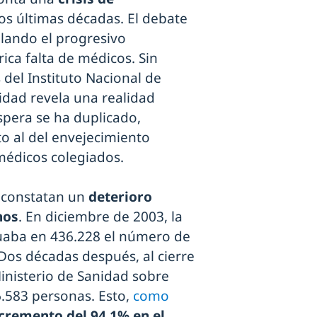
os últimas décadas. El debate
alando el progresivo
rica falta de médicos. Sin
 del Instituto Nacional de
nidad revela una realidad
spera se ha duplicado,
o al del envejecimiento
médicos colegiados.
d constatan un
deterioro
nos
. En diciembre de 2003, la
ituaba en 436.228 el número de
os décadas después, al cierre
Ministerio de Sanidad sobre
46.583 personas. Esto,
como
cremento del 94,1% en el