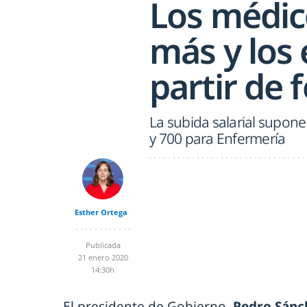
Los médic
más y los
partir de 
La subida salarial supon
y 700 para Enfermería
Esther Ortega
Publicada
21 enero 2020
14:30h
El presidente de Gobierno,
Pedro Sánc