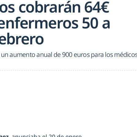
os cobrarán 64€
 enfermeros 50 a
febrero
e un aumento anual de 900 euros para los médico
hez
, anunciaba el 20 de enero