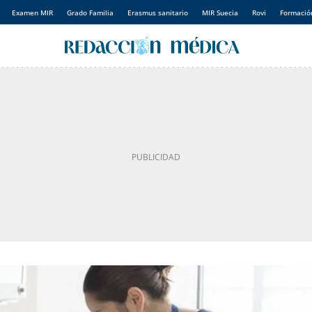
Examen MIR
Grado Familia
Erasmus sanitario
MIR Suecia
Rovi
Formación