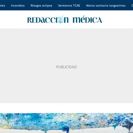
eles
Incendios
Riesgos eclipse
Sentencia TCAE
Alerta sanitaria langostinos
D