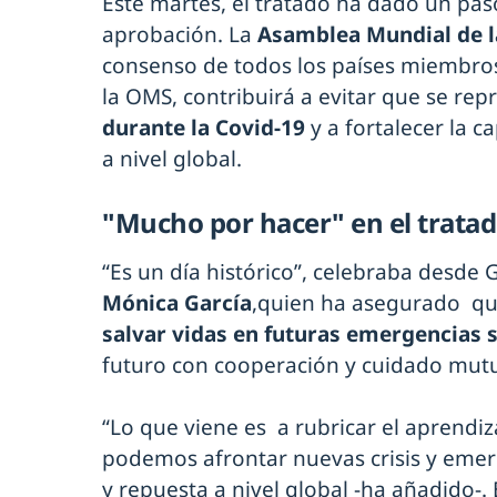
Este martes, el tratado ha dado un paso
aprobación. La
Asamblea Mundial de l
consenso de todos los países miembro
la OMS, contribuirá a evitar que se rep
durante la Covid-19
y a fortalecer la 
a nivel global.
"Mucho por hacer" en el trata
“Es un día histórico”, celebraba desde 
Mónica García
,quien ha asegurado que
salvar vidas en futuras emergencias s
futuro con cooperación y cuidado mut
“Lo que viene es a rubricar el aprendi
podemos afrontar nuevas crisis y eme
y repuesta a nivel global -ha añadido-. 