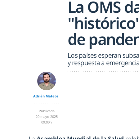
La OMS da
"histórico
de pande
Los países esperan subsa
y respuesta a emergencia
Adrián Mateos
Publicada
20 mayo 2025
09:00h
La
Asamblea Mundial de la Salud
cele