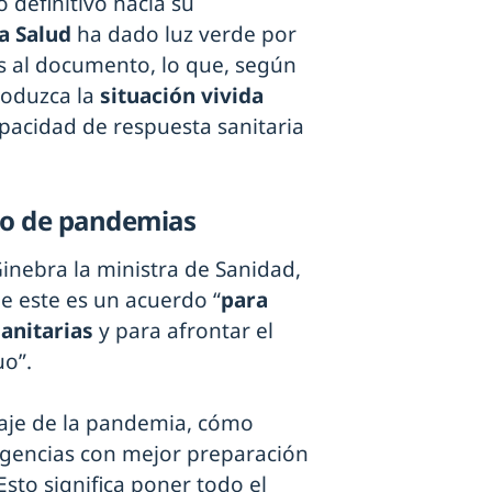
 definitivo hacia su
a Salud
ha dado luz verde por
s al documento, lo que, según
roduzca la
situación vivida
capacidad de respuesta sanitaria
do de pandemias
Ginebra la ministra de Sanidad,
 este es un acuerdo “
para
anitarias
y para afrontar el
uo”.
zaje de la pandemia, cómo
rgencias con mejor preparación
Esto significa poner todo el