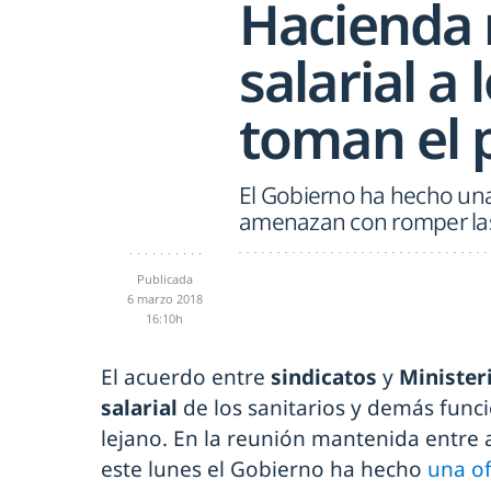
Hacienda 
salarial a 
toman el 
El Gobierno ha hecho una o
amenazan con romper la
Publicada
6 marzo 2018
16:10h
El acuerdo entre
sindicatos
y
Minister
salarial
de los sanitarios y demás func
lejano. En la reunión mantenida entre
este lunes el Gobierno ha hecho
una ofe