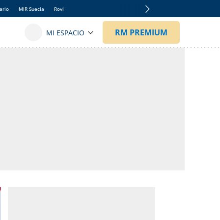
ario
MIR Suecia
Rovi