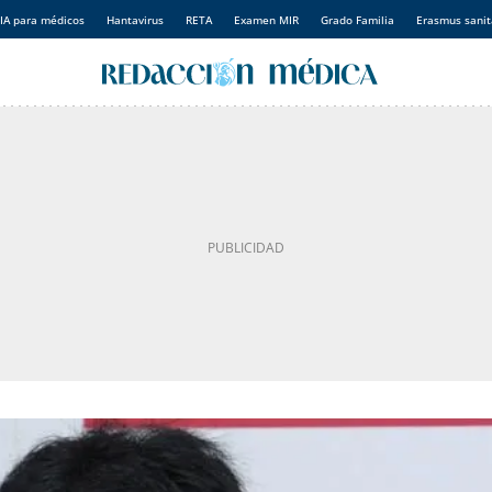
IA para médicos
Hantavirus
RETA
Examen MIR
Grado Familia
Erasmus sanit