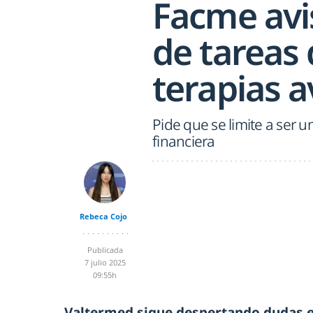
Facme avis
de tareas
terapias 
Pide que se limite a ser 
financiera
Rebeca Cojo
Publicada
7 julio 2025
09:55h
Valtermed sigue despertando dudas e