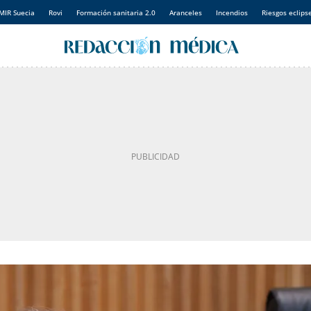
MIR Suecia
Rovi
Formación sanitaria 2.0
Aranceles
Incendios
Riesgos eclips