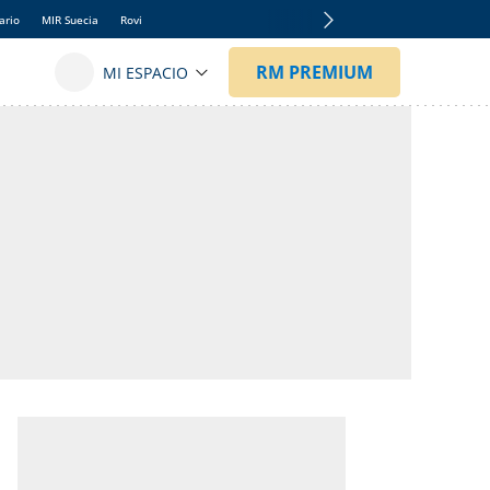
ario
MIR Suecia
Rovi