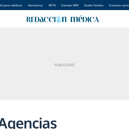
IA para médicos
Hantavirus
RETA
Examen MIR
Grado Familia
Erasmus sanit
“Agencias