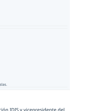
slas.
ción IDIS y vicepresidente del