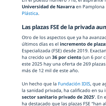
En el puesto número 718, el aspirante 
Universidad de Navarra
en Pamplona p
Plástica
.
Las plazas FSE de la privada a
Otro de los aspectos que ya ha avanz
últimos días es el
incremento de plaza
Especializada (FSE) desde 2019. Exacta
ha crecido un
36 por ciento
(un 6 por c
este 2025 hay una oferta de 269 plazas 
más de 12 mil de este año.
Un hecho que la
Fundación IDIS
, que a
la sanidad privada, ha calificado en su
sector sanitario privado de 2025’
. En 
ha destacado que las plazas FSE “han a