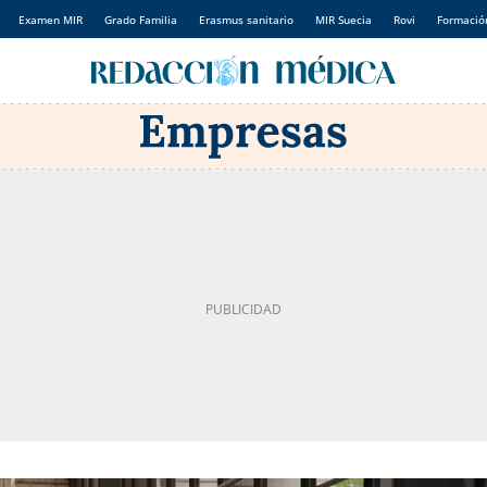
Examen MIR
Grado Familia
Erasmus sanitario
MIR Suecia
Rovi
Formación