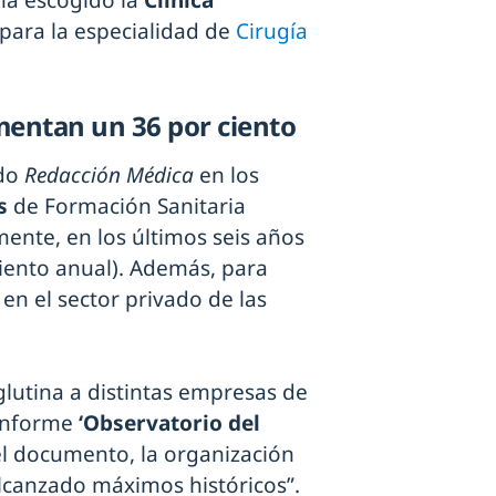
ha escogido la
Clínica
ara la especialidad de
Cirugía
umentan un 36 por ciento
ado
Redacción Médica
en los
s
de Formación Sanitaria
mente, en los últimos seis años
iento anual). Además, para
en el sector privado de las
glutina a distintas empresas de
 informe
‘Observatorio del
el documento, la organización
lcanzado máximos históricos”.