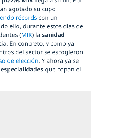
 plazas MIR
llega a su fin. Por
han agotado su cupo
iendo récords
con un
do ello, durante estos días de
dentes (
MIR
) la
sanidad
a. En concreto, y como ya
ntros del sector se escogieron
so de elección
. Y ahora ya se
 especialidades
que copan el