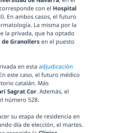
niversidad de Navarra
, en el
 corresponde con el
Hospital
80. En ambos casos, el futuro
ermatología. La misma por la
e la privada, que ha optado
 de Granollers
en el puesto
privada en esta
adjudicación
En este caso, el futuro médico
itorio catalán. Más
ari Sagrat Cor
. Además, el
el número 528.
acer su etapa de residencia en
ndo día de elección, el martes.