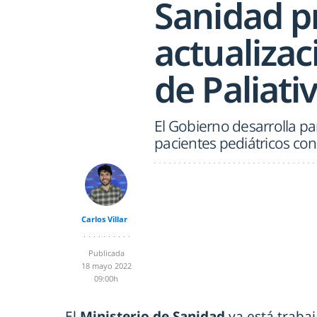
Sanidad p
actualizac
de Paliati
El Gobierno desarrolla pa
pacientes pediátricos con
Carlos Villar
Publicada
18 mayo 2022
09:00h
El
Ministerio de Sanidad
ya está traba