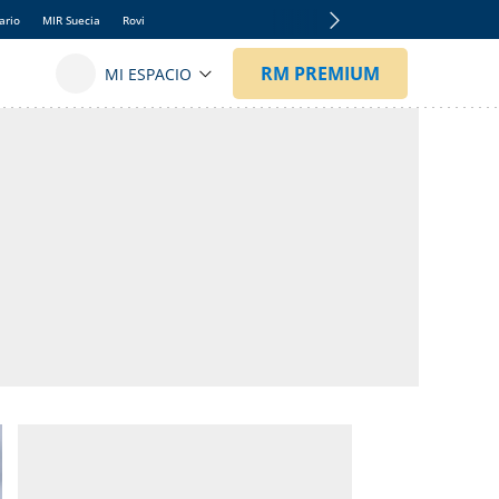
ario
MIR Suecia
Rovi