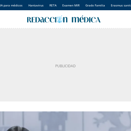
IA para médicos
Hantavirus
RETA
Examen MIR
Grado Familia
Erasmus sanit