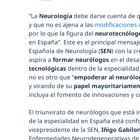
“La
Neurología
debe darse cuenta de 
y que no es ajena a las
modificaciones de
por lo que la figura del
neurotecnólo
en España”. Este es el principal mensaj
Española de Neurología (
SEN
) con la c
aspira a
formar neurólogos
en el desa
tecnológicas
dentro de la especialidad. 
no es otro que “
empoderar al neurólog
y virando de su
papel mayoritariament
incluya el fomento de innovaciones y c
El triunvirato de neurólogos que está
de la especialidad en España está co
vicepresidente de la SEN,
Iñigo Gabilo
Enfermedades Neurodegenerativas de 