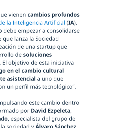
que vienen
cambios profundos
 la Inteligencia Artificial
(
IA
),
go
debe empezar a consolidarse
e que lanza la Sociedad
reación de una startup que
rrollo de
soluciones
El objetivo de esta iniciativa
o en el cambio cultural
e asistencial
a uno que
on un perfil más tecnológico”.
 impulsando este cambio dentro
nformado por
David Ezpeleta
,
ndo,
especialista del grupo de
la sociedad y
Álvaro Sánchez