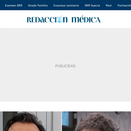
Examen MIR
Grado Familia
Erasmus sanitario
MIR Suecia
Rovi
Formación