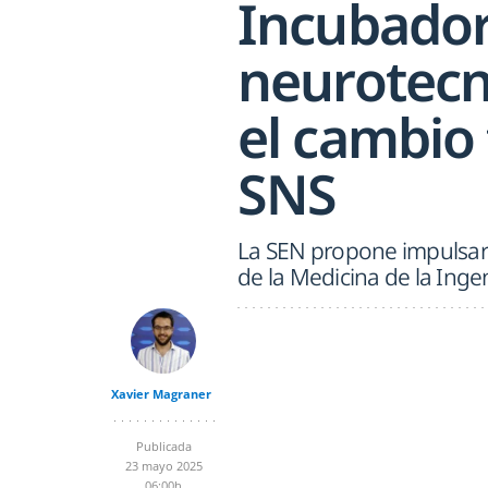
Incubador
neurotecn
el cambio 
SNS
La SEN propone impulsar e
de la Medicina de la Inge
Xavier Magraner
Publicada
23 mayo 2025
06:00h