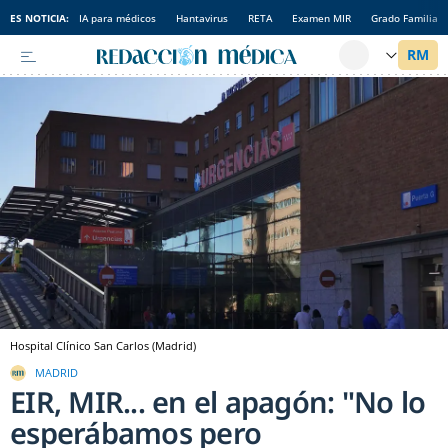
ES NOTICIA:
IA para médicos
Hantavirus
RETA
Examen MIR
Grado Familia
Hospital Clínico San Carlos (Madrid)
MADRID
EIR, MIR... en el apagón: "No lo
esperábamos pero