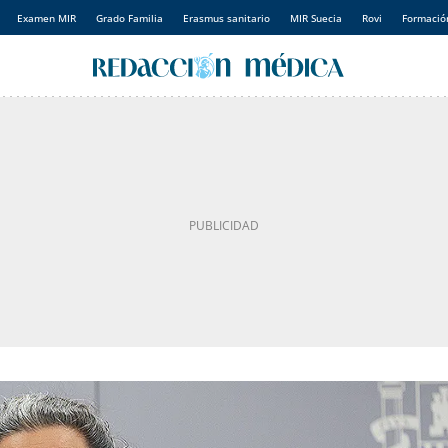
Examen MIR
Grado Familia
Erasmus sanitario
MIR Suecia
Rovi
Formación