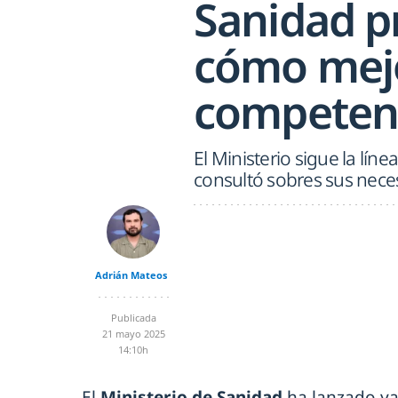
Sanidad p
cómo mejo
competenc
El Ministerio sigue la lín
consultó sobres sus nece
Adrián Mateos
Publicada
21 mayo 2025
14:10h
El
Ministerio de Sanidad
ha lanzado ya