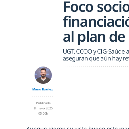
Foco socio
financiaci
al plan de
UGT, CCOO y CIG-Saúde a
aseguran que aún hay re
Manu Ibáñez
Publicada
8 mayo 2025
05:00h
Aunque dieron su visto bueno este mar