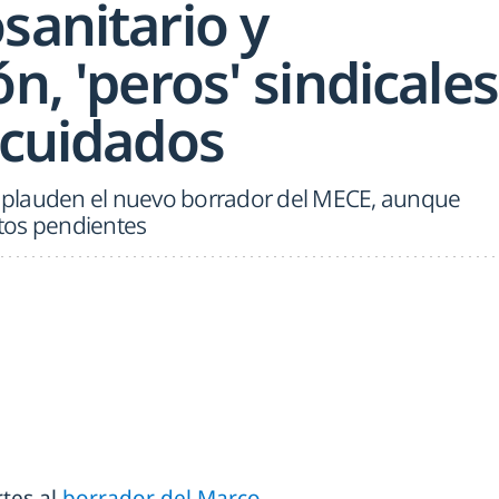
sanitario y
ón, 'peros' sindicales
 cuidados
plauden el nuevo borrador del MECE, aunque
tos pendientes
tes al
borrador del Marco