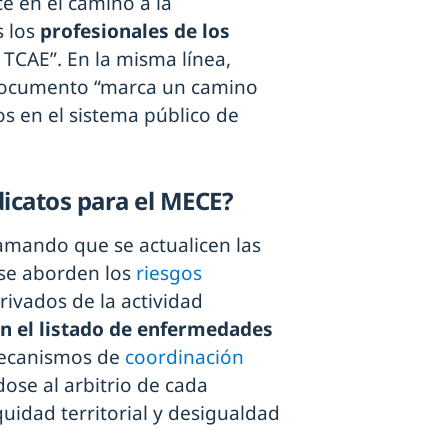
e en el camino a la
s los
profesionales de los
 TCAE”. En la misma línea,
documento “marca un camino
os en el sistema público de
icatos para el MECE?
amando que se actualicen las
 se aborden los
riesgos
ivados de la actividad
en el listado de enfermedades
mecanismos de
coordinación
ose al arbitrio de cada
idad territorial y desigualdad