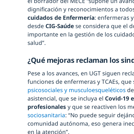
el borrador del MECE “supone un avanc
dignificación y reconocimientos a todo
cuidados de Enfermería
: enfermeras y
desde
CIG-Saúde
se considera que el 
importante en la gestión de los cuidad
salud”.
¿Qué mejoras reclaman los sind
Pese a los avances, en UGT siguen recl
funciones de enfermeras y TCAEs, que
psicosociales y musculoesqueléticos
der
asistencial, que se incluya el
Covid-19 
profesionales
y que se reactiven los 
sociosanitaria
: “No puede seguir dejánd
comunidad autónoma, eso genera inequ
en la atención”.