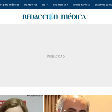
IA para médicos
Hantavirus
RETA
Examen MIR
Grado Familia
Erasmus sanit