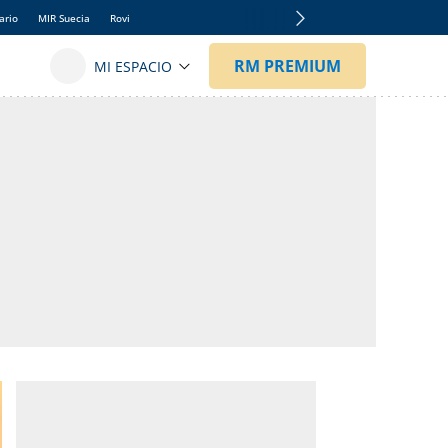
ario
MIR Suecia
Rovi