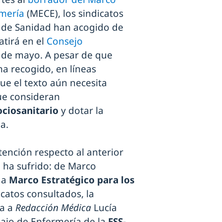
rmería
(MECE), los sindicatos
 de Sanidad han acogido de
tirá en el
Consejo
 de mayo. A pesar de que
a recogido, en líneas
que el texto aún necesita
ue consideran
ociosanitario
y dotar la
a.
ención respecto al anterior
 ha sufrido: de Marco
 a
Marco Estratégico para los
icatos consultados, la
ca a
Redacción Médica
Lucía
bajo de Enfermería de la
FSS-