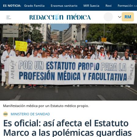
ES NOTICIA:
Grado Familia
Erasmus sanitario
MIR Suecia
Rovi
Formación sa
Manifestación médica por un Estatuto médico propio.
MINISTERIO DE SANIDAD
Es oficial: así afecta el Estatuto
Marco a las polémicas guardias