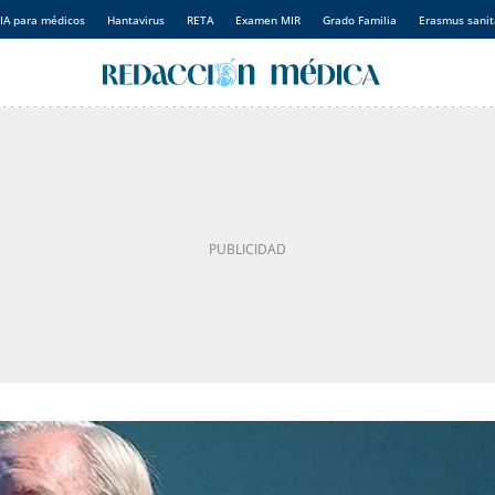
IA para médicos
Hantavirus
RETA
Examen MIR
Grado Familia
Erasmus sanit