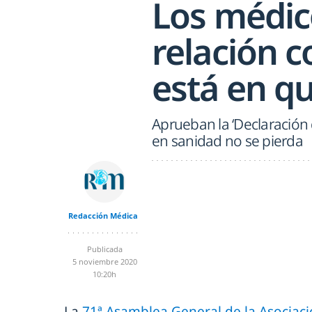
Los médico
relación c
está en q
Aprueban la ‘Declaración
en sanidad no se pierda
Redacción Médica
Publicada
5 noviembre 2020
10:20h
La
71ª Asamblea General de la Asociac