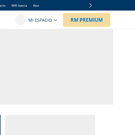
ario
MIR Suecia
Rovi