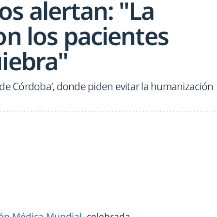
s alertan: "La
on los pacientes
uiebra"
 de Córdoba’, donde piden evitar la humanización
ión Médica Mundial
, celebrada