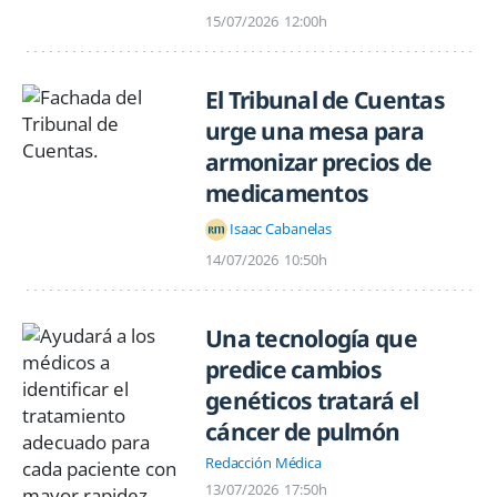
15/07/2026
12:00h
El Tribunal de Cuentas
urge una mesa para
armonizar precios de
medicamentos
Isaac Cabanelas
14/07/2026
10:50h
Una tecnología que
predice cambios
genéticos tratará el
cáncer de pulmón
Redacción Médica
13/07/2026
17:50h