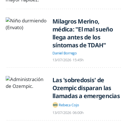
Milagros Merino,
médica: "El mal sueño
llega antes de los
síntomas de TDAH"
Daniel Borrego
13/07/2026
15:45h
Las 'sobredosis' de
Ozempic disparan las
llamadas a emergencias
Rebeca Cojo
13/07/2026
06:00h