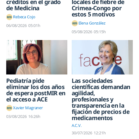
créditos en el grado
locales de fiebre de
de Medicina
Crimea-Congo por
estos 5 motivos
Rebeca Cojo
Elena González
06/08/2026
05:01h
05/08/2026
05:15h
Pediatría pide
Las sociedades
eliminar los dos años
científicas demandan
de espera postMIR en
agilidad,
el acceso a ACE
profesionales y
transparencia en la
Xavier Magraner
fijación de precios de
03/08/2026
16:26h
medicamentos
A.C.V.
30/07/2026
12:21h