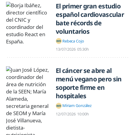
El primer gran estudio
español cardiovascular
bate récords de
voluntarios
Rebeca Cojo
13/07/2026
05:30h
El cáncer se abre al
menú vegano pero sin
soporte firme en
hospitales
Míriam González
12/07/2026
10:00h