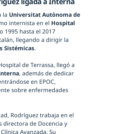
íguez ligada a Interna
 la
Universitat Autònoma de
mo internista en el
Hospital
ño 1995 hasta el 2017
lán, llegando a dirigir la
 Sistémicas
.
Hospital de Terrassa, llegó a
Interna
, además de dedicar
 centrándose en EPOC,
mente sobre enfermedades
dad, Rodríguez trabaja en el
s directora de Docencia y
 Clínica Avanzada. Su