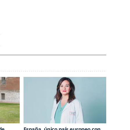
de
España, único país europeo con