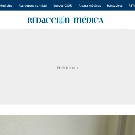
Medicina
Accidentes sanidad
Nuevos CSUR
IA para médicos
Hantavirus
RET