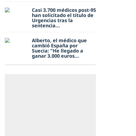
Casi 3.700 médicos post-95
han solicitado el título de
Urgencias tras la
sentencia...
Alberto, el médico que
cambió España por
Suecia: "He llegado a
ganar 3.000 euros...