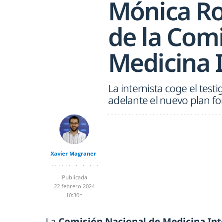
Mónica Ro
de la Com
Medicina 
La internista coge el test
adelante el nuevo plan f
Xavier Magraner
Publicada
22 febrero 2024
10:30h
La
Comisión Nacional de Medicina In