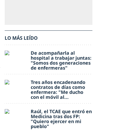
LO MÁS LEÍDO
De acompañarla al
hospital a trabajar juntas:
"Somos dos generaciones
de enfermeras"
Tres años encadenando
contratos de días como
enfermera: "Me ducho
con el móvil al...
Raúl, el TCAE que entró en
Medicina tras dos FP:
"Quiero ejercer en mi
pueblo"