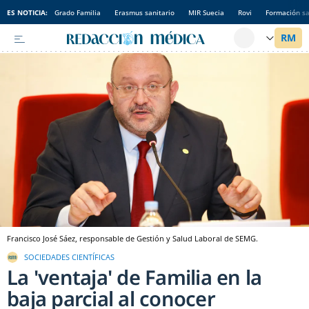
ES NOTICIA:
Grado Familia
Erasmus sanitario
MIR Suecia
Rovi
Formación sa
Francisco José Sáez, responsable de Gestión y Salud Laboral de SEMG.
SOCIEDADES CIENTÍFICAS
La 'ventaja' de Familia en la
baja parcial al conocer