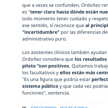
que a veces se confunden, Ordoñez re
es "
tener claro hasta dónde están nue
todo momento tener cuidado y respeto p
ese sentido, sí reconoce que
al princip
"incertidumbre"
por las diferencias de
administrativo puro.
Los asistentes clínicos también ayudan
Ordoñez considera que
los resultados
piloto "son positivos
. Quitamos trabaj
los facultativos y
ellos están más cent
"Es una figura que podría estar
perfec
sistema público
y que cada vez podría
funciones", sentencia.
ATENCIÓN PRIMARIA
MEDICINA DE FAMILIA