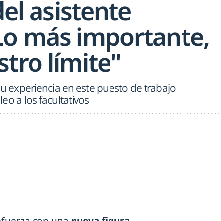
del asistente
Lo más importante,
tro límite"
su experiencia en este puesto de trabajo
eo a los facultativos
refuerza con una
nueva figura