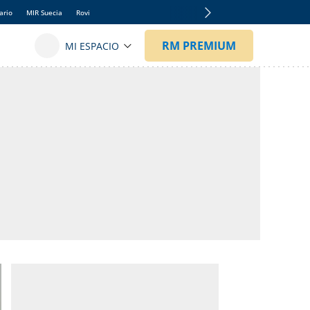
ario
MIR Suecia
Rovi