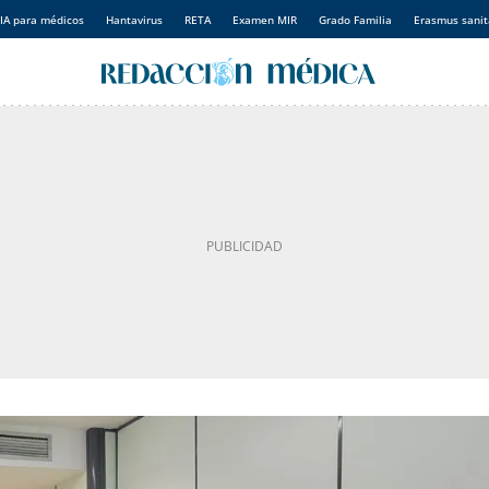
IA para médicos
Hantavirus
RETA
Examen MIR
Grado Familia
Erasmus sanit