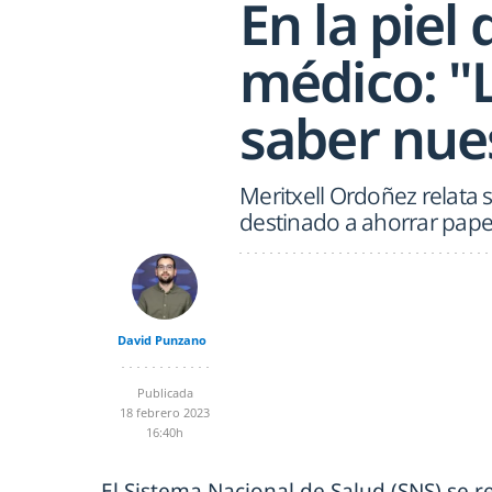
En la piel 
médico: "
saber nues
Meritxell Ordoñez relata 
destinado a ahorrar papel
David Punzano
Publicada
18 febrero 2023
16:40h
El Sistema Nacional de Salud (SNS) se 