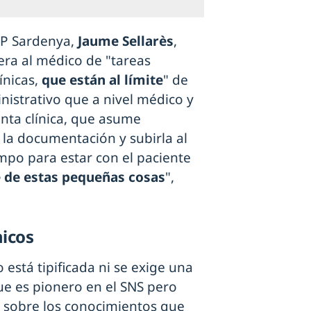
AP Sardenya,
Jaume Sellarès
,
era al médico de "tareas
ínicas,
que están al límite
" de
istrativo que a nivel médico y
tenta clínica, que asume
 la documentación y subirla al
empo para estar con el paciente
e de estas pequeñas cosas
",
nicos
o está tipificada ni se exige una
ue es pionero en el SNS pero
s sobre los conocimientos que