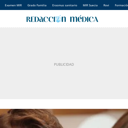
Examen MIR
Grado Familia
Erasmus sanitario
MIR Suecia
Rovi
Formación