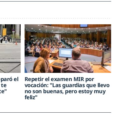
eparó el
Repetir el examen MIR por
 te
vocación: "Las guardias que llevo
te"
no son buenas, pero estoy muy
feliz"